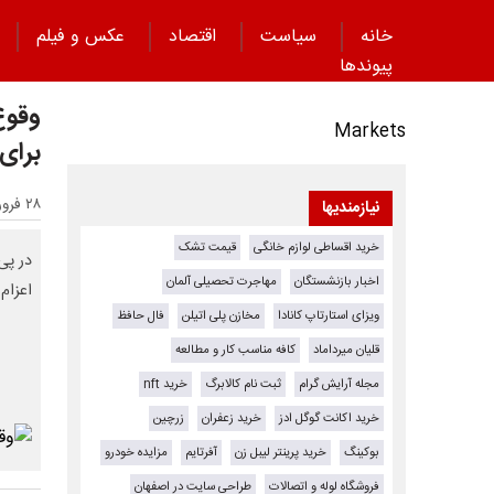
خانه
سیاست
اقتصاد
عکس و فیلم
پیوند‌ها
وقوع
Markets
برای 
۲۸ فروردین ۱۴۰۵ - ۲۰:۵۸
نیازمندیها
خرید اقساطی لوازم خانگی
قیمت تشک
در پی
اخبار بازنشستگان
مهاجرت تحصیلی آلمان
اعزام
ویزای استارتاپ کانادا
مخازن پلی اتیلن
فال حافظ
قلیان میرداماد
کافه مناسب کار و مطالعه
مجله آرایش گرام
ثبت نام کالابرگ
خرید nft
خرید اکانت گوگل ادز
خرید زعفران
زرچین
بوکینگ
خرید پرینتر لیبل زن
آفرتایم
مزایده خودرو
فروشگاه لوله و اتصالات
طراحی سایت در اصفهان