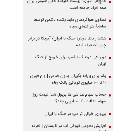
حاج‌علی‌اکبری: زیست عفیفانه حقی عمومی برای
همه افراد جامعه است
تصاویر هواگردهای منهدم‌شده دشمن توسط
سامانۀ هوافضای سپاه
هشدار پانتا درباره جنگ با ایران/ آمریکا در برابر
چین تضعیف شده
دو راهی دردناک ترامپ برای خروج از جنگ
ایران
وام برای یارانه بگیران بدون ضامن | وام فوری
۱۰ تا ۱۰۰ میلیون تومانی بانک رفاه
حساب سهام عدالتی ها پرپول شد| قیمت روز
سهام عدالت یک میلیونی چند؟
پیروزی خیالی ترامپ در جنگ با ایران
افزایش نجومی قبوض آب در تابستان | تعرفه