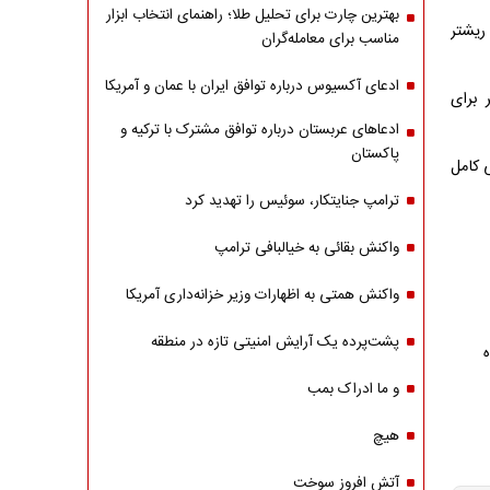
بهترین چارت برای تحلیل طلا؛ راهنمای انتخاب ابزار
دیرعامل هلال احمر استان تهران اعلام کرد که دقایقی پیش زمین لرزه ای به بزرگی ۴.۱ ریشتر
مناسب برای معامله‌گران
ادعای آکسیوس درباره توافق ایران با عمان و آمریکا
 برای
ادعاهای عربستان درباره توافق مشترک با ترکیه و
پاکستان
 کامل
ترامپ جنایتکار، سوئیس را تهدید کرد
واکنش بقائی به خیالبافی ترامپ
واکنش همتی به اظهارات وزیر خزانه‌داری آمریکا
پشت‌پرده یک آرایش امنیتی تازه در منطقه
و ما ادراک بمب
هیچ
آتش افروز سوخت