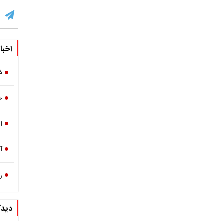
اخبا
فیرو
ج
ا
آ
زمین
دیدگ