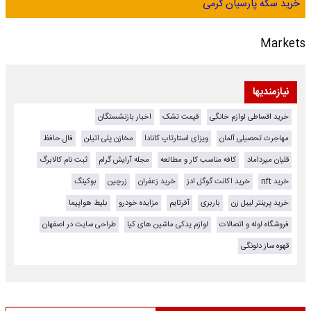
خرید سکه پارسیان گرمی
Markets
نیازمندیها
خرید اقساطی لوازم خانگی
قیمت تشک
اخبار بازنشستگان
مهاجرت تحصیلی آلمان
ویزای استارتاپ کانادا
مخازن پلی اتیلن
فال حافظ
قلیان میرداماد
کافه مناسب کار و مطالعه
مجله آرایش گرام
ثبت نام کالابرگ
خرید nft
خرید اکانت گوگل ادز
خرید زعفران
زرچین
بوکینگ
خرید پرینتر لیبل زن
باربری
آفرتایم
مزایده خودرو
بلیط هواپیما
فروشگاه لوله و اتصالات
لوازم یدکی ماشین های کیا
طراحی سایت در اصفهان
قهوه ساز دلونگی