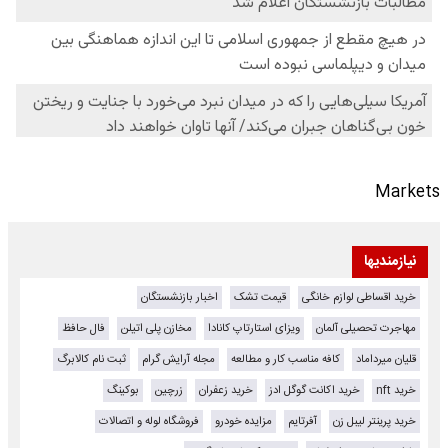
Markets
نیازمندیها
خرید اقساطی لوازم خانگی
قیمت تشک
اخبار بازنشستگان
مهاجرت تحصیلی آلمان
ویزای استارتاپ کانادا
مخازن پلی اتیلن
فال حافظ
قلیان میرداماد
کافه مناسب کار و مطالعه
مجله آرایش گرام
ثبت نام کالابرگ
خرید nft
خرید اکانت گوگل ادز
خرید زعفران
زرچین
بوکینگ
خرید پرینتر لیبل زن
آفرتایم
مزایده خودرو
فروشگاه لوله و اتصالات