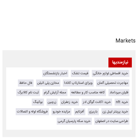
Markets
نیازمندیها
خرید اقساطی لوازم خانگی
قیمت تشک
اخبار بازنشستگان
مهاجرت تحصیلی آلمان
ویزای استارتاپ کانادا
مخازن پلی اتیلن
فال حافظ
قلیان میرداماد
کافه مناسب کار و مطالعه
مجله آرایش گرام
ثبت نام کالابرگ
خرید nft
خرید اکانت گوگل ادز
خرید زعفران
زرچین
بوکینگ
خرید پرینتر لیبل زن
باربری
آفرتایم
مزایده خودرو
فروشگاه لوله و اتصالات
طراحی سایت در اصفهان
خرید سکه پارسیان گرمی