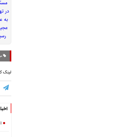
می
لینک کو
اخبا
ا