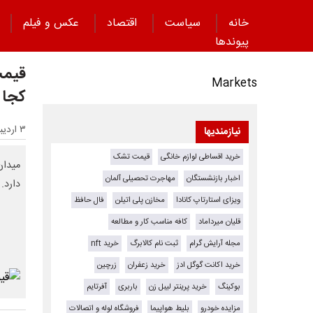
خانه
سیاست
اقتصاد
عکس و فیلم
پیوند‌ها
قیمت
Markets
کجا 
۳ اردیبهشت ۱۴۰۵ - ۱۱:۱۸
نیازمندیها
خرید اقساطی لوازم خانگی
قیمت تشک
میدان
اخبار بازنشستگان
مهاجرت تحصیلی آلمان
دارد.
ویزای استارتاپ کانادا
مخازن پلی اتیلن
فال حافظ
قلیان میرداماد
کافه مناسب کار و مطالعه
مجله آرایش گرام
ثبت نام کالابرگ
خرید nft
خرید اکانت گوگل ادز
خرید زعفران
زرچین
بوکینگ
خرید پرینتر لیبل زن
باربری
آفرتایم
مزایده خودرو
بلیط هواپیما
فروشگاه لوله و اتصالات