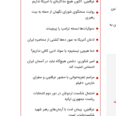
عراقچی: اکنون هیچ مذاکره‌ای با آمریکا نداریم
دین
روایت سخنگوی شورای نگهبان از حمله به بیت
رهبری
ن به
دموکرات‌ها نسخه ترامپ را پیچیدند
اذعان آمریکا به عبور ده‌ها کشتی از محاصره ایران
«ما هیچی نیستیم» یا سواد ادبی کافی نداریم؟
امیر شکوری: دشمن هیچ‌گاه نباید در آسمان ایران
احساس امنیت کند
مراسم تعزیه‌خوانی با حضور عراقچی و سفرای
خارجی +فیلم
احتمال شکست اردوغان در دور دوم انتخابات
ریاست جمهوری ترکیه
ت
عراقچی: پیمان امت با آرمان‌های رهبر شهید
شکست‌ناپذیر است