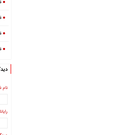
ق
ق
ق
ق
دیدگ
نام ش
رایانا