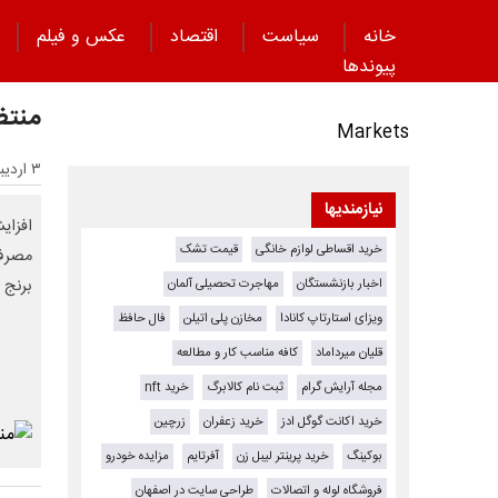
خانه
سیاست
اقتصاد
عکس و فیلم
پیوند‌ها
منتظ
Markets
۳ اردیبهشت ۱۴۰۵ - ۱۶:۴۴
نیازمندیها
افزایش
خرید اقساطی لوازم خانگی
قیمت تشک
مصرف 
اخبار بازنشستگان
مهاجرت تحصیلی آلمان
برنج 
ویزای استارتاپ کانادا
مخازن پلی اتیلن
فال حافظ
قلیان میرداماد
کافه مناسب کار و مطالعه
مجله آرایش گرام
ثبت نام کالابرگ
خرید nft
خرید اکانت گوگل ادز
خرید زعفران
زرچین
بوکینگ
خرید پرینتر لیبل زن
آفرتایم
مزایده خودرو
فروشگاه لوله و اتصالات
طراحی سایت در اصفهان