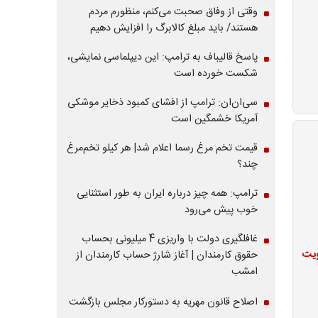
وقتی از وفاق صحبت می‌کنم، منظورم مردم
هستند/ باید مبلغ کالابرگ را افزایش دهیم
پاسخ قالیباف به ترامپ: این دیپلماسی نمایشی،
شکست خورده است
سی‌ان‌ان: ترامپ از افشای کمبود ذخایر موشکی
آمریکا خشمگین است
قیمت تخم مرغ رسما اعلام شد| هر کیلو تخم‌مرغ
چند؟
ترامپ: همه چیز درباره ایران به طور استثنایی
خوب پیش می‌رود
غافلگیری دولت با واریزی 4 میلیونی بحساب
ویت
حقوق کارمندان | آغاز شارژ حساب کارمندان از
امشب
اصلاح قانون مهریه به دستورکار مجلس بازگشت