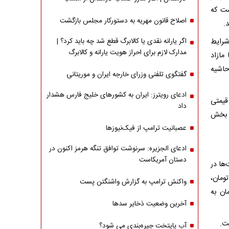
ست که
اصلاح قانون مهریه به دستورکار مجلس بازگشت
.
شرایط
اگر یارانه نقدی یا کالابرگ قطع شد چه باید کرد؟ |
مدارک لازم برای احراز هویت یارانه و کالابرگ
مازاد
حاشیه
گفتگوی تلفنی وزرای خارجه ایران و موریتانی
ادعای رویترز: ایران به کشورهای خلیج فارس هشدار
قیمتی
داد
و بخش
عصبانیت ترامپ از فیک‌نیوزها
ادعای الجزیره: سرنوشت توافق تنگه هرمز اکنون در
دستان آمریکاست
ها در
کیلوگرم برنج ایرانی بین 290 تا 460 هزار تومان،
واکنش ترامپ به گزارش واشنگتن پست
 هندی بین 185 تا 215 هزار تومان به
آخرین وضعیت ذخایر سدها
ت.
آب پایتخت جیره‌بندی می شود؟