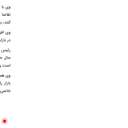
وی با 
تقاضا 
کنند، ب
وی افز
در بازا
رئیس ا
حال حا
است و 
وی همچ
بازار 
خاصی 