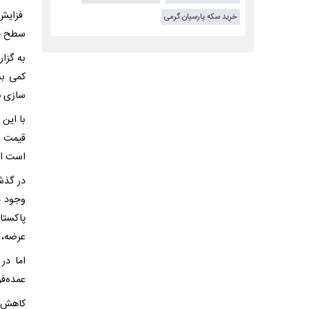
فزایش 
خرید سکه پارسیان گرمی
سطح خر
به گزار
کمی به
سازی نر
با این
قیمت ب
است ام
در گذش
وجود د
عرضه، ا
اما در
عمده‌ف