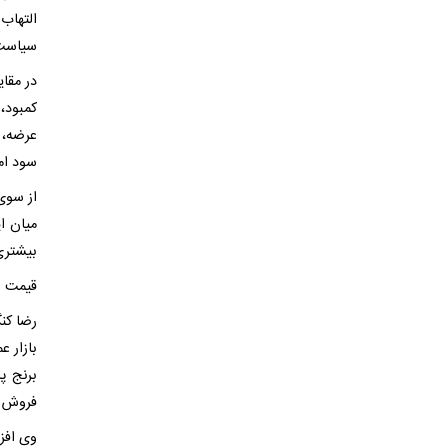
التهاب
سیاست‌ه
در مقای
کمبود،
عرضه، 
سود ام
از سوی
میان ا
بیشتری
قیمت ا
رضا کن
فروش م
وی افز