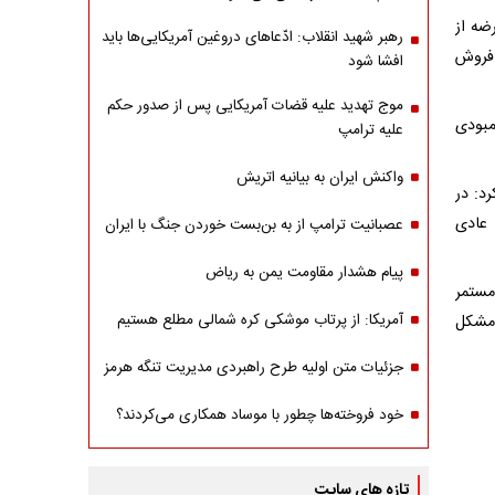
ضه از
رهبر شهید انقلاب: ادّعاهای دروغین آمریکایی‌ها باید
 فروش
افشا شود
موج تهدید علیه قضات آمریکایی پس از صدور حکم
مبودی
علیه ترامپ
واکنش ایران به بیانیه اتریش
د: در
 عادی
عصبانیت ترامپ از به بن‌بست خوردن جنگ با ایران
پیام هشدار مقاومت یمن به ریاض
مستمر
آمریکا: از پرتاب موشکی کره شمالی مطلع هستیم
 مشکل
جزئیات متن اولیه طرح راهبردی مدیریت تنگه هرمز
خود فروخته‌ها چطور با موساد همکاری می‌کردند؟
تازه های سایت