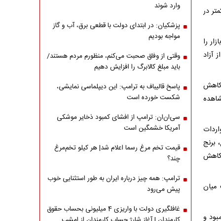
وارد شوند
تر در
پزشکیان: در ابتدای دولت با قطعی برق، آب و گاز
مواجه بودیم
زار را
 آزاد
وقتی از وفاق صحبت می‌کنم، منظورم مردم هستند/
باید مبلغ کالابرگ را افزایش دهیم
 کاهش
پاسخ قالیباف به ترامپ: این دیپلماسی نمایشی،
شکست خورده است
شاهده
سی‌ان‌ان: ترامپ از افشای کمبود ذخایر موشکی
آمریکا خشمگین است
اردات
 برنج
قیمت تخم مرغ رسما اعلام شد| هر کیلو تخم‌مرغ
از کاهش
چند؟
ترامپ: همه چیز درباره ایران به طور استثنایی خوب
 میان
پیش می‌رود
غافلگیری دولت با واریزی 4 میلیونی بحساب حقوق
از کمبود و
کارمندان | آغاز شارژ حساب کارمندان از امشب