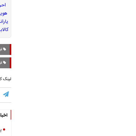
قی
قی
لینک کو
اخبا
پ