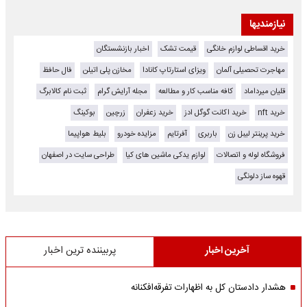
نیازمندیها
خرید اقساطی لوازم خانگی
قیمت تشک
اخبار بازنشستگان
مهاجرت تحصیلی آلمان
ویزای استارتاپ کانادا
مخازن پلی اتیلن
فال حافظ
قلیان میرداماد
کافه مناسب کار و مطالعه
مجله آرایش گرام
ثبت نام کالابرگ
خرید nft
خرید اکانت گوگل ادز
خرید زعفران
زرچین
بوکینگ
خرید پرینتر لیبل زن
باربری
آفرتایم
مزایده خودرو
بلیط هواپیما
فروشگاه لوله و اتصالات
لوازم یدکی ماشین های کیا
طراحی سایت در اصفهان
قهوه ساز دلونگی
آخرین اخبار
پربیننده ترین اخبار
هشدار دادستان کل به اظهارات تفرقه‌افکنانه