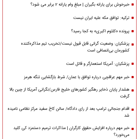
خبرخوش برای یارانه بگیران | مبلغ وام یارانه 2 برابر می شود؟
ترکیه: توافق مکه علیه ایران نیست
پرونده «کلثوم اکبری» به کجا رسید؟
پزشکیان: وضعیت گرانی قابل قبول نیست/تخریب تیم مذاکره‌کننده
کشورمان بی‌انصافی است
پزشکیان: آمریکا استعمارگر و قاتل است
خبر مهم عراقچی درباره توافق با عمان/ شرط بازگشایی تنگه هرمز
هشدار پایان ذخایر رهگیر کشورهای خلیج فارس/نگرانی آمریکا از چین بالا
گرفت
اقدام جنجالی ترامپ بعد از رای دادگاه/ سالن کاخ سفید مرکز نظامی نامیده
شد
خبر مهم درباره افزایش حقوق کارگران | مذاکرات ترمیم دستمزد کی کلید
می‌خورد؟