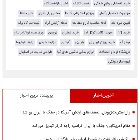
خرید اقساطی لوازم خانگی
قیمت تشک
اخبار بازنشستگان
مهاجرت تحصیلی آلمان
ویزای استارتاپ کانادا
مخازن پلی اتیلن
فال حافظ
قلیان میرداماد
کافه مناسب کار و مطالعه
مجله آرایش گرام
ثبت نام کالابرگ
خرید nft
خرید اکانت گوگل ادز
خرید زعفران
زرچین
ورق سیاه فولادایرانیان
بوکینگ
خرید پرینتر لیبل زن
باربری
آفرتایم
مزایده خودرو
بلیط هواپیما
فروشگاه لوله و اتصالات
لوازم یدکی ماشین های کیا
طراحی سایت در اصفهان
قهوه ساز دلونگی
آخرین اخبار
پربیننده ترین اخبار
وال‌استریت‌ژرونال: ضعف‌های ارتش آمریکا در جنگ با ایران رو شد
مقام آمریکایی: جنگ با ایران ترامپ را به کارتر تبدیل می‌کند
واکنش بازار نفت به شروط ایران برای بازگشایی هرمز