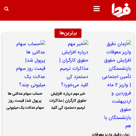
برترین‌ها
خبر مهم درباره افزایش
حساب سهام عدالتی ها
حقوق کارگران | مذاکرات
پرپول شد| قیمت روز
ترمیم دستمزد کی کلید
سهام عدالت یک میلیونی
می‌خورد؟
چند؟
زمان دقیق واریز معوقات