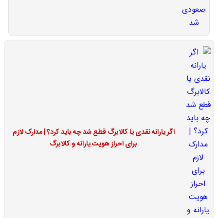
اگر یارانه نقدی یا کالابرگ قطع شد چه باید کرد؟ | مدارک لازم
برای احراز هویت یارانه و کالابرگ