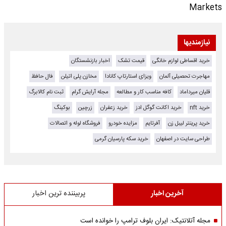
Markets
نیازمندیها
خرید اقساطی لوازم خانگی
قیمت تشک
اخبار بازنشستگان
مهاجرت تحصیلی آلمان
ویزای استارتاپ کانادا
مخازن پلی اتیلن
فال حافظ
قلیان میرداماد
کافه مناسب کار و مطالعه
مجله آرایش گرام
ثبت نام کالابرگ
خرید nft
خرید اکانت گوگل ادز
خرید زعفران
زرچین
بوکینگ
خرید پرینتر لیبل زن
آفرتایم
مزایده خودرو
فروشگاه لوله و اتصالات
طراحی سایت در اصفهان
خرید سکه پارسیان گرمی
آخرین اخبار
پربیننده ترین اخبار
مجله آتلانتیک: ایران بلوف ترامپ را خوانده است