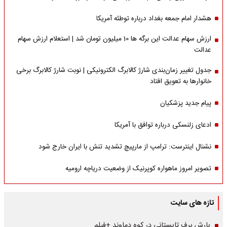
هشدار امام جمعه بغداد درباره توطئه آمریکا
ارزش سهام عدالت این برگه ها 10 میلیون تومان شد | استعلام ارزش سهام
عدالت
جدول تغییر زمان‌بندی شارژ کالابرگ الکترونیکی | نوبت شارژ کالابرگ برخی
خانوارها به تعویق افتاد
پیام جدید پزشکیان
ادعای زلنسکی درباره توافق با آمریکا
نشنال اینترست: ترامپ از مارپیچ تشدید تنش با ایران خارج شود
تصویر امروز ماهواره کوپرنیک از وضعیت دریاچه ارومیه
تازه های سایت
بارش برف تابستانی در کوه دماوند +فیلم