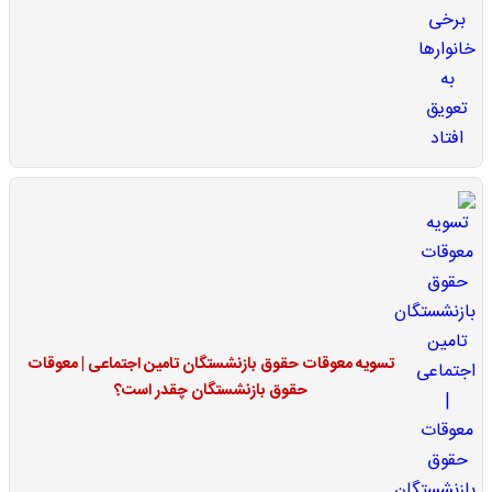
تسویه معوقات حقوق بازنشستگان تامین اجتماعی | معوقات
حقوق بازنشستگان چقدر است؟