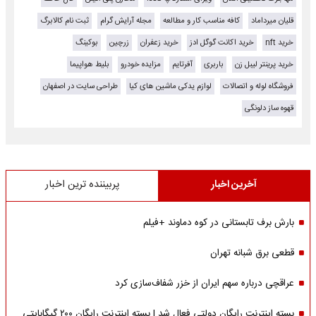
قلیان میرداماد
کافه مناسب کار و مطالعه
مجله آرایش گرام
ثبت نام کالابرگ
خرید nft
خرید اکانت گوگل ادز
خرید زعفران
زرچین
بوکینگ
خرید پرینتر لیبل زن
باربری
آفرتایم
مزایده خودرو
بلیط هواپیما
فروشگاه لوله و اتصالات
لوازم یدکی ماشین های کیا
طراحی سایت در اصفهان
قهوه ساز دلونگی
آخرین اخبار
پربیننده ترین اخبار
بارش برف تابستانی در کوه دماوند +فیلم
قطعی برق شبانه تهران
عراقچی درباره سهم ایران از خزر شفاف‌سازی کرد
بسته اینترنت رایگان دولتی فعال شد | بسته اینترنت رایگان ۲۰۰ گیگابایتی