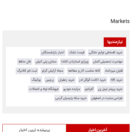
Markets
نیازمندیها
خرید اقساطی لوازم خانگی
قیمت تشک
اخبار بازنشستگان
مهاجرت تحصیلی آلمان
ویزای استارتاپ کانادا
مخازن پلی اتیلن
فال حافظ
قلیان میرداماد
کافه مناسب کار و مطالعه
مجله آرایش گرام
ثبت نام کالابرگ
خرید nft
خرید اکانت گوگل ادز
خرید زعفران
زرچین
بوکینگ
خرید پرینتر لیبل زن
آفرتایم
مزایده خودرو
فروشگاه لوله و اتصالات
طراحی سایت در اصفهان
خرید سکه پارسیان گرمی
آخرین اخبار
پربیننده ترین اخبار