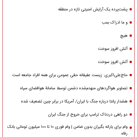
پشت‌پرده یک آرایش امنیتی تازه در منطقه
و ما ادراک بمب
هیچ
آتش افروز سوخت
آتش افروز سوخت
حاج‌علی‌اکبری: زیست عفیفانه حقی عمومی برای همه افراد جامعه است
تصاویر هواگردهای منهدم‌شده دشمن توسط سامانۀ هوافضای سپاه
هشدار پانتا درباره جنگ با ایران/ آمریکا در برابر چین تضعیف شده
دو راهی دردناک ترامپ برای خروج از جنگ ایران
وام برای یارانه بگیران بدون ضامن | وام فوری ۱۰ تا ۱۰۰ میلیون تومانی بانک
رفاه