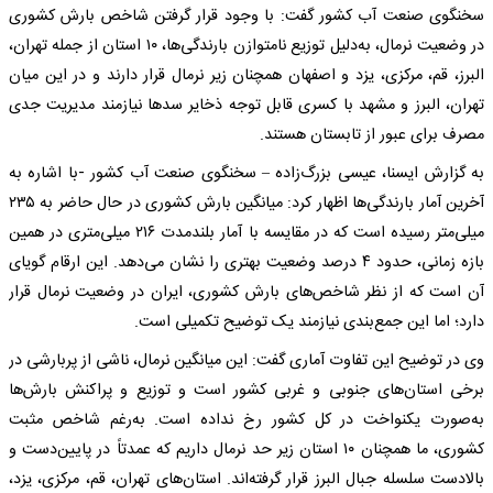
سخنگوی صنعت آب کشور گفت: با وجود قرار گرفتن شاخص بارش کشوری
در وضعیت نرمال، به‌دلیل توزیع نامتوازن بارندگی‌ها، ۱۰ استان از جمله تهران،
البرز، قم، مرکزی، یزد و اصفهان همچنان زیر نرمال قرار دارند و در این میان
تهران، البرز و مشهد با کسری قابل توجه ذخایر سدها نیازمند مدیریت جدی
مصرف برای عبور از تابستان هستند.
به گزارش ایسنا، عیسی بزرگ‌زاده – سخنگوی صنعت آب کشور -با اشاره به
آخرین آمار بارندگی‌ها اظهار کرد: میانگین بارش کشوری در حال حاضر به ۲۳۵
میلی‌متر رسیده است که در مقایسه با آمار بلندمدت ۲۱۶ میلی‌متری در همین
بازه زمانی، حدود ۴ درصد وضعیت بهتری را نشان می‌دهد. این ارقام گویای
آن است که از نظر شاخص‌های بارش کشوری، ایران در وضعیت نرمال قرار
دارد؛ اما این جمع‌بندی نیازمند یک توضیح تکمیلی است.
وی در توضیح این تفاوت آماری گفت: این میانگین نرمال، ناشی از پربارشی در
برخی استان‌های جنوبی و غربی کشور است و توزیع و پراکنش بارش‌ها
به‌صورت یکنواخت در کل کشور رخ نداده است. به‌رغم شاخص مثبت
کشوری، ما همچنان ۱۰ استان زیر حد نرمال داریم که عمدتاً در پایین‌دست و
بالادست سلسله جبال البرز قرار گرفته‌اند. استان‌های تهران، قم، مرکزی، یزد،