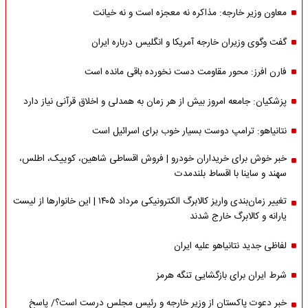
معاون وزیر خارجه: مذاکره نه معجزه است و نه خیانت
گفت وگوی وزیران خارجه آمریکا و انگلیس درباره ایران
فارن افرز: محور مقاومت دست نخورده باقی مانده است
پزشکیان: جامعه امروز بیش از هر زمان به همدلی و اخلاق قرآنی نیاز دارد
نتانیاهو: ترامپ دوست بسیار خوب برای اسرائیل است
خبر خوش برای خریداران خودرو | فروش اقساطی شاهین، کوییک، اطلس،
سهند و ساینا با اقساط بلندمدت
تغییر زمان‌بندی واریز کالابرگ الکترونیکی مرداد ۱۴۰۵ | این خانوارها از لیست
یارانه و کالابرگ خارج شدند
لفاظی جدید نتانیاهو علیه ایران
شرط ایران برای بازگشایی تنگه هرمز
خبر دعوت پاکستان از وزیر خارجه و رئیس مجلس درست است؟/ پاسخ