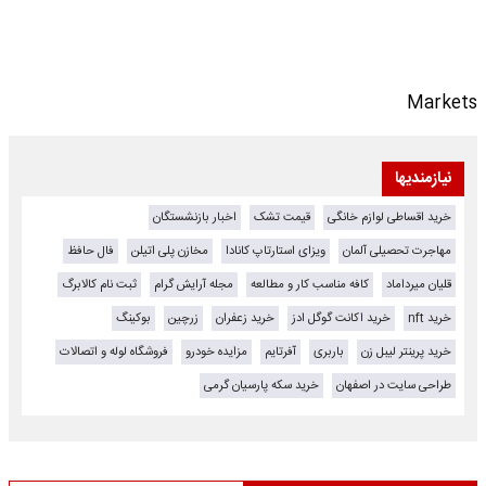
Markets
نیازمندیها
خرید اقساطی لوازم خانگی
قیمت تشک
اخبار بازنشستگان
مهاجرت تحصیلی آلمان
ویزای استارتاپ کانادا
مخازن پلی اتیلن
فال حافظ
قلیان میرداماد
کافه مناسب کار و مطالعه
مجله آرایش گرام
ثبت نام کالابرگ
خرید nft
خرید اکانت گوگل ادز
خرید زعفران
زرچین
بوکینگ
خرید پرینتر لیبل زن
باربری
آفرتایم
مزایده خودرو
فروشگاه لوله و اتصالات
طراحی سایت در اصفهان
خرید سکه پارسیان گرمی