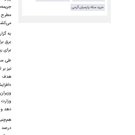
جریمه‌
خرید سکه پارسیان گرمی
مطرح م
می‌کشد
به گزا
برق بر
برای رو
طی ساله
نیز بر
هدف آ
وزارت ن
دهد و 
درصد ب