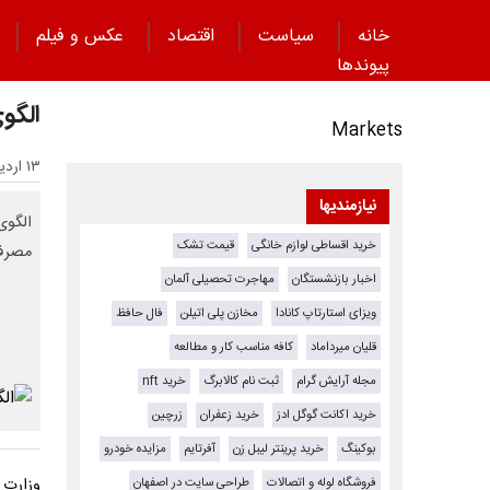
خانه
سیاست
اقتصاد
عکس و فیلم
پیوند‌ها
الگو
Markets
۱۳ اردیبهشت ۱۴۰۵ - ۱۰:۴۷
نیازمندیها
خرید اقساطی لوازم خانگی
قیمت تشک
مصرف 
اخبار بازنشستگان
مهاجرت تحصیلی آلمان
ویزای استارتاپ کانادا
مخازن پلی اتیلن
فال حافظ
قلیان میرداماد
کافه مناسب کار و مطالعه
مجله آرایش گرام
ثبت نام کالابرگ
خرید nft
خرید اکانت گوگل ادز
خرید زعفران
زرچین
بوکینگ
خرید پرینتر لیبل زن
آفرتایم
مزایده خودرو
فروشگاه لوله و اتصالات
طراحی سایت در اصفهان
وزارت 