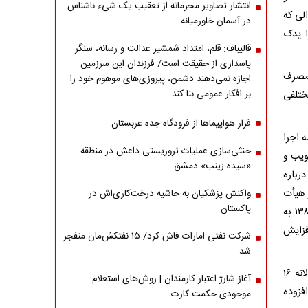
انتشار تصاویر محرمانه از تعقیب یک شیء ناشناس
لی که
در آسمان خاورمیانه
ا یدک
قالیباف: قلم، امتداد شمشیر عدالت و رسانه، سنگر
پاسداری از حقیقت است/ فرزندان این سرزمین
 مصرف
اجازه نمی‌دهند دشمن، پیروزی‌های موهوم خود را
بر افکار عمومی بنا کند
ختلفی
فرار هواپیماها از فرودگاه جده عربستان
 اجرا
خنثی‌سازی عملیات تروریستی داعش در منطقه
ویب و
«سیده زینب» دمشق
باره
اه ابلاغ شد و هیأت
واکنش پزشکیان به حاشیه درخت‌کاری‌اش در
پاکستان
وزیران در مصوبه‌ای به استناد مواد یک و سه قانون هدفمند کردن یارانه‌ها مصوب ۱۳۸۸ به
افزایش
شرکت نفتی امارات فاش کرد/ ۱۵ نفتکش‌مان منفجر
شد
هم‌چنین اعلام شده بود با هدف مدیریت مصرف و بازدارندگی مصارف غیرضرور، سالانه ۱۶
آغاز شارژ اعتبار کارمندان | روش‌های استعلام
فزوده
موجودی حکمت کارت