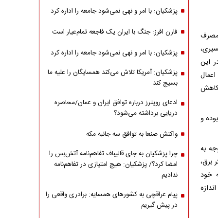
پزشکیان: با امر و نهی نمی‌شود جامعه را اداره کرد
فارن افرز: جنگ با ایران یک فاجعه تمام‌عیار است
، برق مصرف
سیری،
پزشکیان: با امر و نهی نمی‌شود جامعه را اداره کرد
ر این
پزشکیان: آمریکا تلاش می‌کند همسایگان را علیه ما
صرف اعمال
بسیج کند
ا را به مدیریت مصرف خود تشویق کند و بعد از تابستان به ۲۰۰ کاهش
ادعای رویترز درباره توافق ایران و عمان/محاصره
دریایی برداشته می‌شود؟
وده و
واکنش صنعا به توافق سه جانبه مکه
ا توجه به
چرا پزشکیان به جای قالیباف تفاهم‌نامه آتش‌بس را
 برق،
امضا کرد؟/ پزشکیان: هیچ امتیازی در تفاهم‌نامه
ه خود
ندادیم
ندازه
پیام عراقچی به کشورهای همسایه: برادری واقعی را
در پیش گیریم