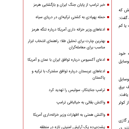
خبر ترامپ از پایان جنگ ایران و بازگشایی هرمز
سش که
حمله پهپادی به کشتی ترکیه‌ای در دریای سیاه
 گفت:
یا کم
ادعاهای وزیر خزانه داری آمریکا درباره تنگه هرمز
بهترین چارت برای تحلیل طلا؛ راهنمای انتخاب ابزار
مناسب برای معامله‌گران
ه خود
ادعای آکسیوس درباره توافق ایران با عمان و آمریکا
سایل
ادعاهای عربستان درباره توافق مشترک با ترکیه و
پاکستان
ور، به وسایل
ف برق
ترامپ جنایتکار، سوئیس را تهدید کرد
کاهش خواهد یافت.
 کولر
واکنش بقائی به خیالبافی ترامپ
واکنش همتی به اظهارات وزیر خزانه‌داری آمریکا
۱۸ و ۲۰ تا ۲۳) درجه کولر گازی
پشت‌پرده یک آرایش امنیتی تازه در منطقه
انند در