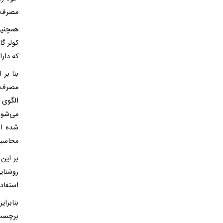
مصرف ب
همچنین
کولر گ
که دارا
بنا بر
مصرف د
الگوی 
می‌شود
شده اس
محاسبه شد
بر این
روشنای
استفاد
بنابرا
برچسب 