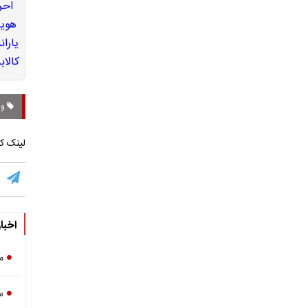
وزا
لینک کو
اخبا
م
س