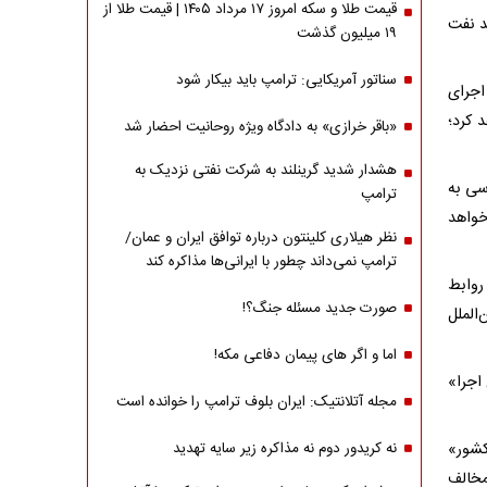
قیمت طلا و سکه امروز ۱۷ مرداد ۱۴۰۵ | قیمت طلا از
د نفت
۱۹ میلیون گذشت
سناتور آمریکایی: ترامپ باید بیکار شود
اجرای
هد کرد؛
«باقر خرازی» به دادگاه ویژه روحانیت احضار شد
هشدار شدید گرینلند به شرکت نفتی نزدیک به
سی به
ترامپ
خواهد
نظر هیلاری کلینتون درباره توافق ایران و عمان/
ترامپ نمی‌داند چطور با ایرانی‌ها مذاکره کند
 روابط
صورت جدید مسئله جنگ؟!
الملل
اما و اگر های پیمان دفاعی مکه!
اجرا»
مجله آتلانتیک: ایران بلوف ترامپ را خوانده است
کشور»
نه کریدور دوم نه مذاکره زیر سایه تهدید
مخالف