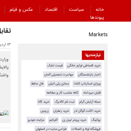
خانه
سیاست
اقتصاد
عکس و فیلم
پیوند‌ها
تقاب
Markets
۱۳ اردیبهشت ۱۴۰۵ - ۱۹:۰۸
نیازمندیها
خرید اقساطی لوازم خانگی
قیمت تشک
پالای
اخبار بازنشستگان
مهاجرت تحصیلی آلمان
واشنگت
ویزای استارتاپ کانادا
مخازن پلی اتیلن
فال حافظ
قلیان میرداماد
کافه مناسب کار و مطالعه
مجله آرایش گرام
ثبت نام کالابرگ
خرید nft
خرید اکانت گوگل ادز
خرید زعفران
زرچین
بوکینگ
خرید پرینتر لیبل زن
آفرتایم
مزایده خودرو
فروشگاه لوله و اتصالات
طراحی سایت در اصفهان