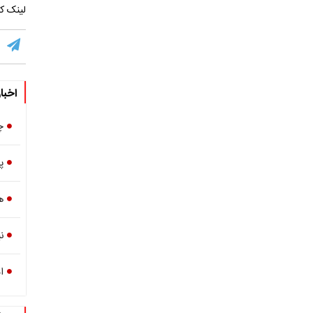
لینک کو
اخبا
چ
پ
هند
ن
ا