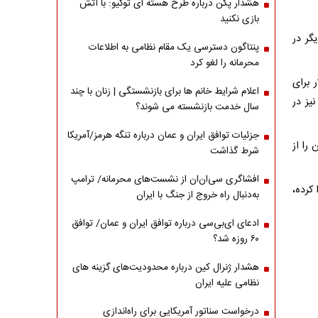
هشدار پکن درباره طرح هسته ای توکیو: با آتش
بازی نکنید
گر در
پنتاگون دسترسی یک مقام نظامی به اطلاعات
محرمانه را لغو کرد
 برای
اعلام شرایط خانم ها برای بازنشستگی | زنان با چند
یز در
سال خدمت بازنشسته می شوند؟
جزئیات توافق ایران و عمان درباره تنگه هرمز/آمریکا
را از
شرط گذاشت
افشاگری سی‌ان‌ان از نشست‌های محرمانه/ ترامپ
ز نفتی را که ایران در سال ۲۰۲۵ صادرا کرده،
به‌دنبال راه خروج از جنگ با ایران
ادعای ای‌بی‌سی درباره توافق ایران و عمان/ توافق
۶۰ روزه شد؟
هشدار ژنرال کین درباره محدودیت‌های گزینه های
نظامی علیه ایران
درخواست سناتور آمریکایی برای راه‌اندازی