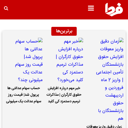
برترین‌ها
خبر مهم درباره افزایش
حساب سهام عدالتی ها
حقوق کارگران | مذاکرات
پرپول شد| قیمت روز
ترمیم دستمزد کی کلید
سهام عدالت یک میلیونی
می‌خورد؟
چند؟
زمان دقیق واریز معوقات