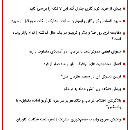
پیش از خرید کولر گازی جنرال گلد این 7 نکته را بررسی کنید
خرید اقساطی کولر گازی ایوولی؛ شرایط، مدارک و نکات مهم قبل از خرید
مقایسه نرخ روز طلا و دلار و کریپتو در یک سال گذشته | کدام بازار برنده
است؟
دعوای لفظی دموکرات‌ها با ترامپ: دو آمریکای متفاوت داریم
اعمال محدودیت‌های ترافیکی پایان ماه صفر از فردا
اولین دبیرکل زن در مسیر سازمان‌ ملل؟
پیمان «مکه» زیر آتش حمله به آرامکو
بالاگرفتن اختلاف ترامپ و نتانیاهو بر سر غزه؛ تل‌آویو آماده «تقابل» با
واشنگتن؟
واکنش صریح وزیر به حجم‌خوری اینترنت | نحوه ثبت شکایت کاربران