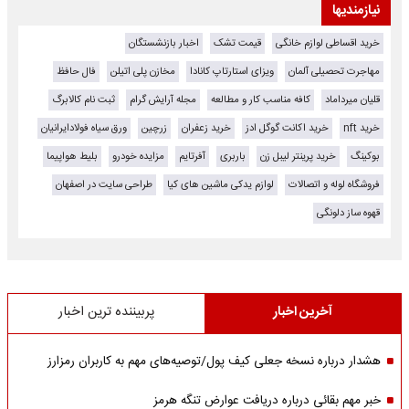
نیازمندیها
خرید اقساطی لوازم خانگی
قیمت تشک
اخبار بازنشستگان
مهاجرت تحصیلی آلمان
ویزای استارتاپ کانادا
مخازن پلی اتیلن
فال حافظ
قلیان میرداماد
کافه مناسب کار و مطالعه
مجله آرایش گرام
ثبت نام کالابرگ
خرید nft
خرید اکانت گوگل ادز
خرید زعفران
زرچین
ورق سیاه فولادایرانیان
بوکینگ
خرید پرینتر لیبل زن
باربری
آفرتایم
مزایده خودرو
بلیط هواپیما
فروشگاه لوله و اتصالات
لوازم یدکی ماشین های کیا
طراحی سایت در اصفهان
قهوه ساز دلونگی
آخرین اخبار
پربیننده ترین اخبار
هشدار درباره نسخه جعلی کیف پول/توصیه‌های مهم به کاربران رمزارز
خبر مهم بقائی درباره دریافت عوارض تنگه هرمز