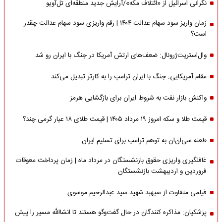
نگرانی اسرائیل از «ائتلاف مکه»/آرایش جدید منطقه‌ای تل‌آویو
زمان واریز سود سهام عدالت ۱۴۰۴ | رقم واریزی سود سهام عدالت چقدر
است؟
وال‌استریت‌ژرونال: ضعف‌های ارتش آمریکا در جنگ با ایران رو شد
مقام آمریکایی: جنگ با ایران ترامپ را به کارتر تبدیل می‌کند
واکنش بازار نفت به شروط ایران برای بازگشایی هرمز
قیمت طلا و سکه امروز ۱۹ مرداد ۱۴۰۵ | قیمت طلای ۱۸ عیار گرمی چند؟
طعنه سی‌ان‌ان به توهم ترامپ برای تسلیم ایران
غافلگیری واریزی حقوق بازنشستگان در مرداد ماه | زمان پرداخت معوقات
فروردین و اردیبهشت بازنشستگان
فیلمی متفاوت از سپهبد شهید سید عبدالرحیم موسوی
پزشکیان: مذاکره کنندگان در حال گفت‌وگو هستند تا انشاالله مسیر را پیش