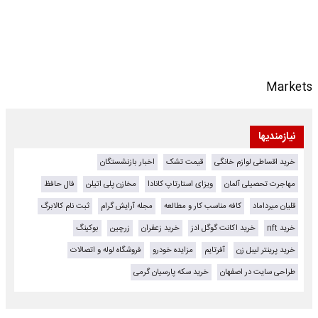
Markets
نیازمندیها
خرید اقساطی لوازم خانگی
قیمت تشک
اخبار بازنشستگان
مهاجرت تحصیلی آلمان
ویزای استارتاپ کانادا
مخازن پلی اتیلن
فال حافظ
قلیان میرداماد
کافه مناسب کار و مطالعه
مجله آرایش گرام
ثبت نام کالابرگ
خرید nft
خرید اکانت گوگل ادز
خرید زعفران
زرچین
بوکینگ
خرید پرینتر لیبل زن
آفرتایم
مزایده خودرو
فروشگاه لوله و اتصالات
طراحی سایت در اصفهان
خرید سکه پارسیان گرمی