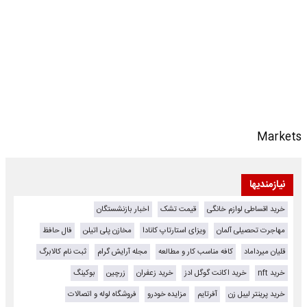
Markets
نیازمندیها
خرید اقساطی لوازم خانگی
قیمت تشک
اخبار بازنشستگان
مهاجرت تحصیلی آلمان
ویزای استارتاپ کانادا
مخازن پلی اتیلن
فال حافظ
قلیان میرداماد
کافه مناسب کار و مطالعه
مجله آرایش گرام
ثبت نام کالابرگ
خرید nft
خرید اکانت گوگل ادز
خرید زعفران
زرچین
بوکینگ
خرید پرینتر لیبل زن
آفرتایم
مزایده خودرو
فروشگاه لوله و اتصالات