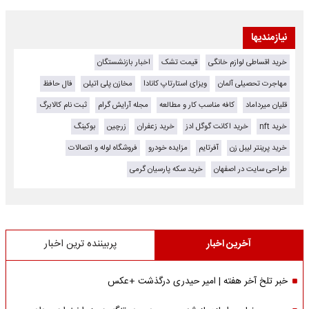
نیازمندیها
خرید اقساطی لوازم خانگی
قیمت تشک
اخبار بازنشستگان
مهاجرت تحصیلی آلمان
ویزای استارتاپ کانادا
مخازن پلی اتیلن
فال حافظ
قلیان میرداماد
کافه مناسب کار و مطالعه
مجله آرایش گرام
ثبت نام کالابرگ
خرید nft
خرید اکانت گوگل ادز
خرید زعفران
زرچین
بوکینگ
خرید پرینتر لیبل زن
آفرتایم
مزایده خودرو
فروشگاه لوله و اتصالات
طراحی سایت در اصفهان
خرید سکه پارسیان گرمی
آخرین اخبار
پربیننده ترین اخبار
خبر تلخ آخر هفته | امیر حیدری درگذشت +عکس