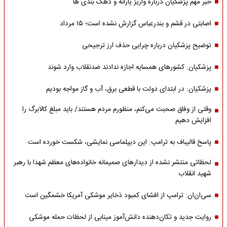
خبر مهم پزشکیان درباره واریز یارانه و دهک بندی ها
اصابتی در قشم و بندرعباس گزارش نشده است؛ ۱۵ مرداد
توضیح پزشکیان درباره چرایی حذف ارز ترجیحی
پزشکیان: کشورهای همسایه اجازه ندادند ضدنقلاب وارد شوند
پزشکیان: در ابتدای دولت با قطعی برق، آب و گاز مواجه بودیم
وقتی از وفاق صحبت می‌کنم، منظورم مردم هستند/ باید مبلغ کالابرگ را
افزایش دهیم
پاسخ قالیباف به ترامپ: این دیپلماسی نمایشی، شکست خورده است
لحظاتی منتشر نشده از دیدارهای صمیمانه خانواده‌های معظم شهدا با رهبر
شهید انقلاب
سی‌ان‌ان: ترامپ از افشای کمبود ذخایر موشکی آمریکا خشمگین است
روایت جدید و تکان‌دهنده دانش‌آموز مینابی از لحظات حمله موشکی