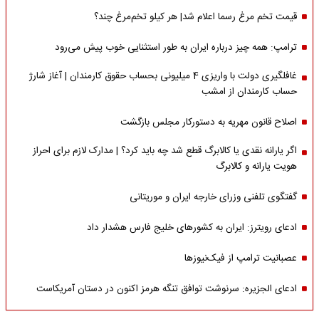
قیمت تخم مرغ رسما اعلام شد| هر کیلو تخم‌مرغ چند؟
ترامپ: همه چیز درباره ایران به طور استثنایی خوب پیش می‌رود
غافلگیری دولت با واریزی 4 میلیونی بحساب حقوق کارمندان | آغاز شارژ
حساب کارمندان از امشب
اصلاح قانون مهریه به دستورکار مجلس بازگشت
اگر یارانه نقدی یا کالابرگ قطع شد چه باید کرد؟ | مدارک لازم برای احراز
هویت یارانه و کالابرگ
گفتگوی تلفنی وزرای خارجه ایران و موریتانی
ادعای رویترز: ایران به کشورهای خلیج فارس هشدار داد
عصبانیت ترامپ از فیک‌نیوزها
ادعای الجزیره: سرنوشت توافق تنگه هرمز اکنون در دستان آمریکاست