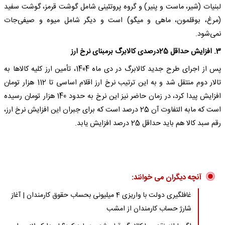
لبنیات (شیر، ماست و پنیر) و گروه پروتئینی شامل گوشت قرمز، گوشت سفید
(مرغ، بوقلمون، ماهی و میگو) است و دیگر شامل میوه و صیفی‌جات
نمی‌شود.
3. افزایش حداقل 25درصدی کالابرگ برمبنای نرخ ارز
پس از اجرای طرح جدید کالابرگ در دی ماه 1404، تأمین ارز کلیه کالاها به
تالار دوم منتقل شد و به این ترتیب نرخ ارز اقلام اساسی تا 112 هزار تومان
افزایش پیدا کرد، در زمان حاضر نیز این نرخ به حدود 140 هزار تومان رسیده
است که مابه التفاوت آن 25 درصد است که برای جبران این افزایش نرخ ارز،
رقم سبد کالا هم باید حداقل 25 درصد افزایش یابد.
آنچه دیگران می خوانند:
غافلگیری دولت با واریزی 4 میلیونی بحساب حقوق کارمندان | آغاز
شارژ حساب کارمندان از امشب