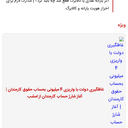
اگر یارانه نقدی یا کالابرگ قطع شد چه باید کرد؟ | مدارک لازم برای
احراز هویت یارانه و کالابرگ
ویژه
غافلگیری دولت با واریزی 4 میلیونی بحساب حقوق کارمندان |
آغاز شارژ حساب کارمندان از امشب