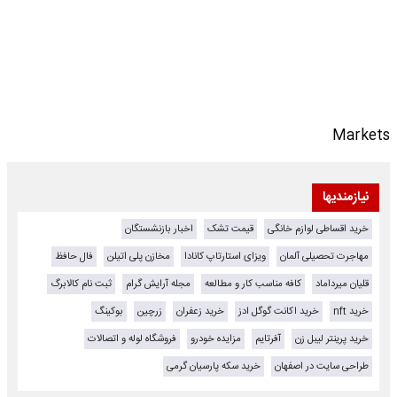
Markets
نیازمندیها
خرید اقساطی لوازم خانگی
قیمت تشک
اخبار بازنشستگان
مهاجرت تحصیلی آلمان
ویزای استارتاپ کانادا
مخازن پلی اتیلن
فال حافظ
قلیان میرداماد
کافه مناسب کار و مطالعه
مجله آرایش گرام
ثبت نام کالابرگ
خرید nft
خرید اکانت گوگل ادز
خرید زعفران
زرچین
بوکینگ
خرید پرینتر لیبل زن
آفرتایم
مزایده خودرو
فروشگاه لوله و اتصالات
طراحی سایت در اصفهان
خرید سکه پارسیان گرمی