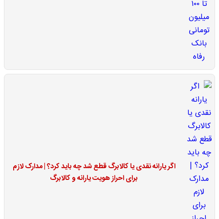
اگر یارانه نقدی یا کالابرگ قطع شد چه باید کرد؟ | مدارک لازم
برای احراز هویت یارانه و کالابرگ