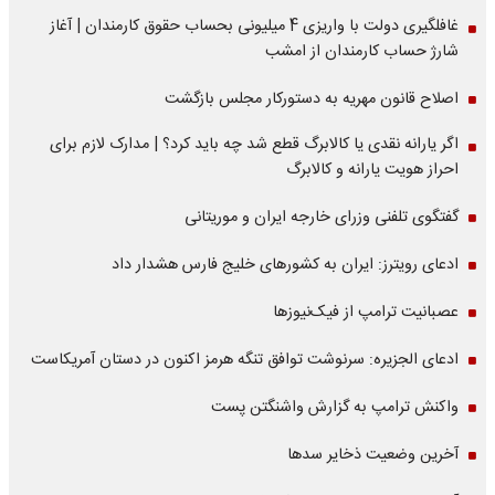
غافلگیری دولت با واریزی 4 میلیونی بحساب حقوق کارمندان | آغاز
شارژ حساب کارمندان از امشب
اصلاح قانون مهریه به دستورکار مجلس بازگشت
اگر یارانه نقدی یا کالابرگ قطع شد چه باید کرد؟ | مدارک لازم برای
احراز هویت یارانه و کالابرگ
گفتگوی تلفنی وزرای خارجه ایران و موریتانی
ادعای رویترز: ایران به کشورهای خلیج فارس هشدار داد
عصبانیت ترامپ از فیک‌نیوزها
ادعای الجزیره: سرنوشت توافق تنگه هرمز اکنون در دستان آمریکاست
واکنش ترامپ به گزارش واشنگتن پست
آخرین وضعیت ذخایر سدها