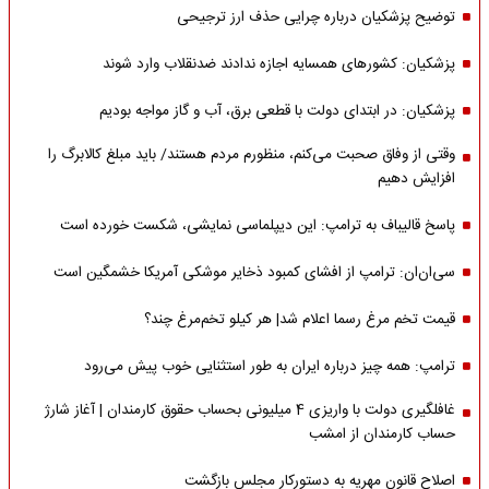
توضیح پزشکیان درباره چرایی حذف ارز ترجیحی
پزشکیان: کشورهای همسایه اجازه ندادند ضدنقلاب وارد شوند
پزشکیان: در ابتدای دولت با قطعی برق، آب و گاز مواجه بودیم
وقتی از وفاق صحبت می‌کنم، منظورم مردم هستند/ باید مبلغ کالابرگ را
افزایش دهیم
پاسخ قالیباف به ترامپ: این دیپلماسی نمایشی، شکست خورده است
سی‌ان‌ان: ترامپ از افشای کمبود ذخایر موشکی آمریکا خشمگین است
قیمت تخم مرغ رسما اعلام شد| هر کیلو تخم‌مرغ چند؟
ترامپ: همه چیز درباره ایران به طور استثنایی خوب پیش می‌رود
غافلگیری دولت با واریزی 4 میلیونی بحساب حقوق کارمندان | آغاز شارژ
حساب کارمندان از امشب
اصلاح قانون مهریه به دستورکار مجلس بازگشت