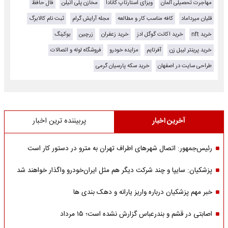
مهاجرت تحصیلی آلمان
ویزای استارتاپ کانادا
مخازن پلی اتیلن
فال حافظ
قلیان میرداماد
کافه مناسب کار و مطالعه
مجله آرایش گرام
ثبت نام کالابرگ
خرید nft
خرید اکانت گوگل ادز
خرید زعفران
زرچین
بوکینگ
خرید پرینتر لیبل زن
آفرتایم
مزایده خودرو
فروشگاه لوله و اتصالات
طراحی سایت در اصفهان
خرید سکه پارسیان گرمی
آخرین اخبار
پربیننده ترین اخبار
رئیس‌جمهور: اتصال شهرهای اطراف تهران به مترو در دستور کار است
پزشکیان: سایپا و چند شرکت دیگر هم مثل ایران‌خودرو واگذار خواهند شد
خبر مهم پزشکیان درباره واریز یارانه و دهک بندی ها
اصابتی در قشم و بندرعباس گزارش نشده است؛ ۱۵ مرداد