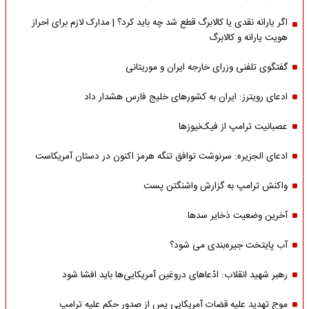
اگر یارانه نقدی یا کالابرگ قطع شد چه باید کرد؟ | مدارک لازم برای احراز
هویت یارانه و کالابرگ
گفتگوی تلفنی وزرای خارجه ایران و موریتانی
ادعای رویترز: ایران به کشورهای خلیج فارس هشدار داد
عصبانیت ترامپ از فیک‌نیوزها
ادعای الجزیره: سرنوشت توافق تنگه هرمز اکنون در دستان آمریکاست
واکنش ترامپ به گزارش واشنگتن پست
آخرین وضعیت ذخایر سدها
آب پایتخت جیره‌بندی می شود؟
رهبر شهید انقلاب: ادّعاهای دروغین آمریکایی‌ها باید افشا شود
موج تهدید علیه قضات آمریکایی پس از صدور حکم علیه ترامپ