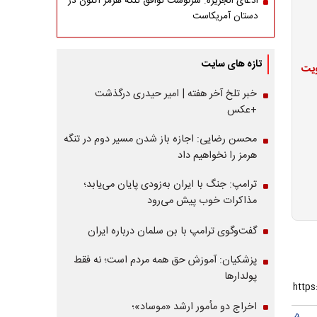
ادعای الجزیره: سرنوشت توافق تنگه هرمز اکنون در
دستان آمریکاست
تازه های سایت
ویت
خبر تلخ آخر هفته | امیر حیدری درگذشت
+عکس
محسن رضایی: اجازه باز شدن مسیر دوم در تنگه
هرمز را نخواهیم داد
ترامپ: جنگ با ایران به‌زودی پایان می‌یابد؛
مذاکرات خوب پیش می‌رود
گفت‌وگوی ترامپ با بن سلمان درباره ایران
پزشکیان: آموزش حق همه مردم است؛ نه فقط
پولدارها
اخراج دو مأمور ارشد «موساد»؛