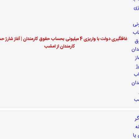
غافلگیری دولت با واریزی 4 میلیونی بحساب حقوق کارمندان | آغاز شار
کارمندان از امشب