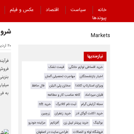
خانه
سیاست
اقتصاد
عکس و فیلم
پیوند‌ها
شروع فرو
Markets
۲۰ اردیبهشت ۱۴۰۵ - ۱۸:۳۲
نیازمندیها
فرآین
خرید اقساطی لوازم خانگی
قیمت تشک
اخبار بازنشستگان
مهاجرت تحصیلی آلمان
ویزای استارتاپ کانادا
مخازن پلی اتیلن
فال حافظ
به فر
قلیان میرداماد
کافه مناسب کار و مطالعه
مجله آرایش گرام
ثبت نام کالابرگ
خرید nft
خرید اکانت گوگل ادز
خرید زعفران
زرچین
بوکینگ
خرید پرینتر لیبل زن
آفرتایم
مزایده خودرو
فروشگاه لوله و اتصالات
طراحی سایت در اصفهان