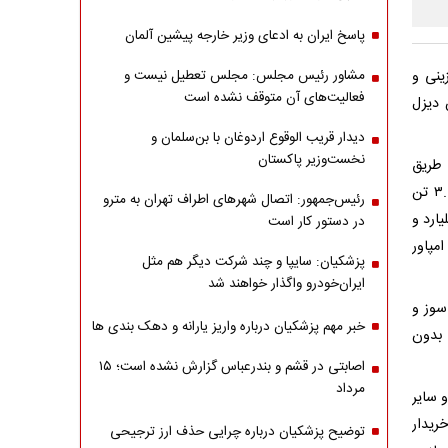
پاسخ ایران به ادعای وزیر خارجه پیشین آلمان
وابدار، کامیونت فورس ۳.۸ تن بنزینی و
مشاور رئیس مجلس: مجلس تعطیل نیست و
فعالیت‌های آن متوقف نشده است
اه ۱۴۰۵ از سوی بهمن دیزل
دیدار قریب الوقوع اردوغان با بن‌سلمان و
نخست‌وزیر پاکستان
 طریق
عاملیت‌های بهمن دیزل در سطح کشور انجام می‌شود.در این طرح فروش، فورس ۳.۸ تن
رئیس‌جمهور: اتصال شهرهای اطراف تهران به مترو
د و ۵۰۰ میلیون ریال، فورس ۳.۸ تن بنزینی با قیمت ۳۱ میلیارد و
در دستور کار است
و ۸۰۰ میلیون ریال و امپاور
پزشکیان: سایپا و چند شرکت دیگر هم مثل
ایران‌خودرو واگذار خواهند شد
خاب فورس ۳.۸ تن دوگانه سوز و
خبر مهم پزشکیان درباره واریز یارانه و دهک بندی ها
ربری، فورس ۳.۸ تن بنزین بدون
اصابتی در قشم و بندرعباس گزارش نشده است؛ ۱۵
مرداد
 سایر
ریدار
توضیح پزشکیان درباره چرایی حذف ارز ترجیحی