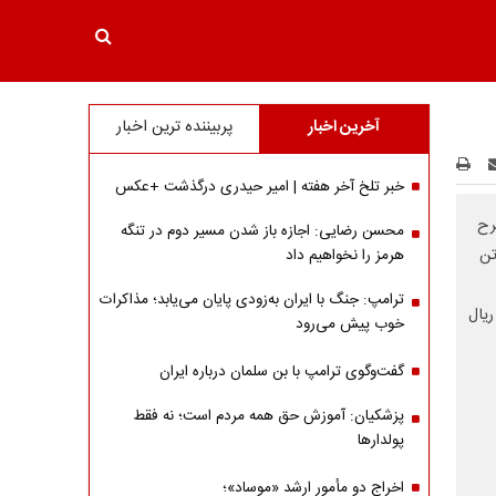
آخرین اخبار
پربیننده ترین اخبار
خبر تلخ آخر هفته | امیر حیدری درگذشت +عکس
رح
محسن رضایی: اجازه باز شدن مسیر دوم در تنگه
انه‌سوز با قیمت ۳۳ میلیارد و ۵۰۰ میلیون ریال، فورس ۳.۸ تن
هرمز را نخواهیم داد
ترامپ: جنگ با ایران به‌زودی پایان می‌یابد؛ مذاکرات
 ۱۱۵ میلیارد و ۳۱۵ میلیون ریال
خوب پیش می‌رود
گفت‌وگوی ترامپ با بن سلمان درباره ایران
پزشکیان: آموزش حق همه مردم است؛ نه فقط
پولدارها
اخراج دو مأمور ارشد «موساد»؛