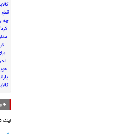
به
لینک کو