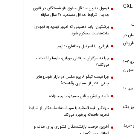
ری‌را با قیمت سه میلیارد و ۸۰۰ میلیون تومان گران‌ترین سواری بازار و کوییک GXL
فرمول تعیین حداقل حقوق بازنشستگان در قانون
جدید | شرایط حداقل دستمزد ۲۰ سال سابقه
پزشکیان: باید ذهنیتی که امروز تهدید به نابودی
ملت‌هاست محکوم شود
دو میلیارد و ۷۰۰ میلیون تومان در
ن‌تر خریدوفروش
بارزانی: با اسرائیل رابطه‌ای نداریم
چرا تعمیرکاران حرفه‌ای موبایل، بارسا را انتخاب
قیمت دناپلاس اتوماتیک آپشنال در بازار امروز دو میلیارد و ۸۵۰ میلیون تومان است. پژو ۲۰۷
می‌کنند؟
ی‌رسد و سورن
چرا قیمت تیگو 8 پرو مکس در بازار خودروهای
چینی بالاتر از بسیاری رقباست؟
قیمت ساینا S بنزینی در بازار آزاد امروز یک میلیارد و ۳۵۰ میلیون تومان تعیین شده که تنها ۱۰
تأیید ربایش و قتل حمیدرضا رجب‌زاده
یک پلاس دو میلیارد و ۱۰۰ میلیون تومان است و خرید سهند S نیز یک
جهانگیر: قوه قضائیه با سوءاستفاده‌کنندگان از شرایط
تحریم قاطعانه برخورد می‌کند
برای خرید
آخرین فرصت بازنشستگان کشوری برای حذف و
اضافه بیمه تکمیلی