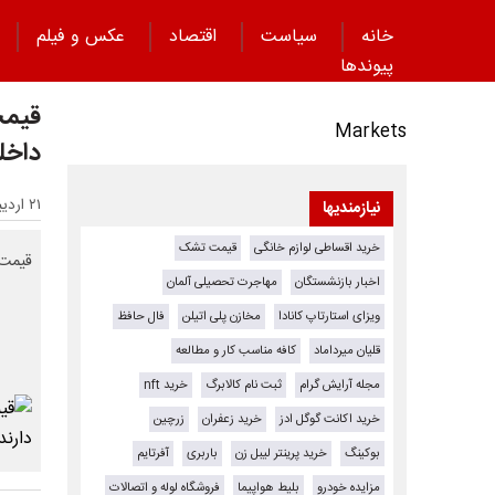
خانه
سیاست
اقتصاد
عکس و فیلم
پیوند‌ها
قیمت 
Markets
داخل
۲۱ اردیبهشت ۱۴۰۵ - ۱۷:۳۰
نیازمندیها
خرید اقساطی لوازم خانگی
قیمت تشک
قیمت ری‌را امروز د
اخبار بازنشستگان
مهاجرت تحصیلی آلمان
ویزای استارتاپ کانادا
مخازن پلی اتیلن
فال حافظ
قلیان میرداماد
کافه مناسب کار و مطالعه
مجله آرایش گرام
ثبت نام کالابرگ
خرید nft
خرید اکانت گوگل ادز
خرید زعفران
زرچین
بوکینگ
خرید پرینتر لیبل زن
باربری
آفرتایم
مزایده خودرو
بلیط هواپیما
فروشگاه لوله و اتصالات