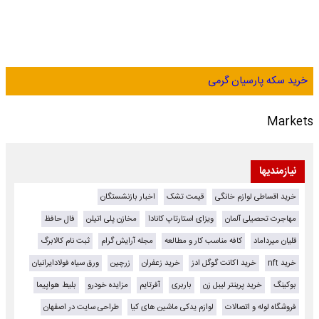
خرید سکه پارسیان گرمی
Markets
نیازمندیها
خرید اقساطی لوازم خانگی
قیمت تشک
اخبار بازنشستگان
مهاجرت تحصیلی آلمان
ویزای استارتاپ کانادا
مخازن پلی اتیلن
فال حافظ
قلیان میرداماد
کافه مناسب کار و مطالعه
مجله آرایش گرام
ثبت نام کالابرگ
خرید nft
خرید اکانت گوگل ادز
خرید زعفران
زرچین
ورق سیاه فولادایرانیان
بوکینگ
خرید پرینتر لیبل زن
باربری
آفرتایم
مزایده خودرو
بلیط هواپیما
فروشگاه لوله و اتصالات
لوازم یدکی ماشین های کیا
طراحی سایت در اصفهان