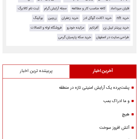
قلیان میرداماد
کافه مناسب کار و مطالعه
مجله آرایش گرام
ثبت نام کالابرگ
خرید nft
خرید اکانت گوگل ادز
خرید زعفران
زرچین
بوکینگ
خرید پرینتر لیبل زن
آفرتایم
مزایده خودرو
فروشگاه لوله و اتصالات
طراحی سایت در اصفهان
خرید سکه پارسیان گرمی
آخرین اخبار
پربیننده ترین اخبار
پشت‌پرده یک آرایش امنیتی تازه در منطقه
و ما ادراک بمب
هیچ
آتش افروز سوخت