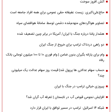
آتش افروز سوخت
حاج‌علی‌اکبری: زیست عفیفانه حقی عمومی برای همه افراد جامعه است
تصاویر هواگردهای منهدم‌شده دشمن توسط سامانۀ هوافضای سپاه
هشدار پانتا درباره جنگ با ایران/ آمریکا در برابر چین تضعیف شده
دو راهی دردناک ترامپ برای خروج از جنگ ایران
وام برای یارانه بگیران بدون ضامن | وام فوری ۱۰ تا ۱۰۰ میلیون تومانی بانک
رفاه
حساب سهام عدالتی ها پرپول شد| قیمت روز سهام عدالت یک میلیونی
چند؟
پیروزی خیالی ترامپ در جنگ با ایران
افزایش نجومی قبوض آب در تابستان | تعرفه آب گران شد؟
شبکه ۱۴ اسرائیل: ترامپ در مسیر توافق با ایران قرار دارد