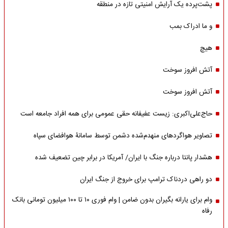
پشت‌پرده یک آرایش امنیتی تازه در منطقه
و ما ادراک بمب
هیچ
آتش افروز سوخت
آتش افروز سوخت
حاج‌علی‌اکبری: زیست عفیفانه حقی عمومی برای همه افراد جامعه است
تصاویر هواگردهای منهدم‌شده دشمن توسط سامانۀ هوافضای سپاه
هشدار پانتا درباره جنگ با ایران/ آمریکا در برابر چین تضعیف شده
دو راهی دردناک ترامپ برای خروج از جنگ ایران
وام برای یارانه بگیران بدون ضامن | وام فوری ۱۰ تا ۱۰۰ میلیون تومانی بانک
رفاه