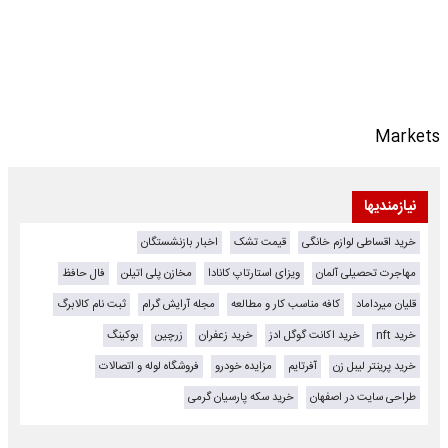
Markets
نیازمندیها
خرید اقساطی لوازم خانگی
قیمت تشک
اخبار بازنشستگان
مهاجرت تحصیلی آلمان
ویزای استارتاپ کانادا
مخازن پلی اتیلن
فال حافظ
قلیان میرداماد
کافه مناسب کار و مطالعه
مجله آرایش گرام
ثبت نام کالابرگ
خرید nft
خرید اکانت گوگل ادز
خرید زعفران
زرچین
بوکینگ
خرید پرینتر لیبل زن
آفرتایم
مزایده خودرو
فروشگاه لوله و اتصالات
طراحی سایت در اصفهان
خرید سکه پارسیان گرمی