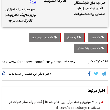
کالابرگ الکترونیک
خبر مهم برای بازنشستگان
تأمین اجتماعی | زمان
خبر جدید درباره افزایش
احتمالی پرداخت معوقات
واریز کالابرگ الکترونیک |
حقوق بازنشستگان
کالابرگ مرداد در چه
تاریخی واریز خواهد شد؟
وام سفر
کارت سفر
وام سفر بدون سود
وام سفر بازنشستگان
لینک کوتاه خبر :
۰
نفر دیگر این مطلب را پسندیدند
اخبار مرتبط
وام ۲۰ میلیونی سفر برای این خانواده ها | ثبتنام وام سفر عتبات در
سامانه https://shahedseyr.ir