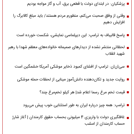
پزشکیان: در ابتدای دولت با قطعی برق، آب و گاز مواجه بودیم
وقتی از وفاق صحبت می‌کنم، منظورم مردم هستند/ باید مبلغ کالابرگ را
افزایش دهیم
پاسخ قالیباف به ترامپ: این دیپلماسی نمایشی، شکست خورده است
لحظاتی منتشر نشده از دیدارهای صمیمانه خانواده‌های معظم شهدا با رهبر
شهید انقلاب
سی‌ان‌ان: ترامپ از افشای کمبود ذخایر موشکی آمریکا خشمگین است
روایت جدید و تکان‌دهنده دانش‌آموز مینابی از لحظات حمله موشکی
قیمت تخم مرغ رسما اعلام شد| هر کیلو تخم‌مرغ چند؟
ترامپ: همه چیز درباره ایران به طور استثنایی خوب پیش می‌رود
غافلگیری دولت با واریزی 4 میلیونی بحساب حقوق کارمندان | آغاز شارژ
حساب کارمندان از امشب