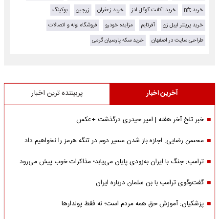
خرید nft
خرید اکانت گوگل ادز
خرید زعفران
زرچین
بوکینگ
خرید پرینتر لیبل زن
آفرتایم
مزایده خودرو
فروشگاه لوله و اتصالات
طراحی سایت در اصفهان
خرید سکه پارسیان گرمی
آخرین اخبار
پربیننده ترین اخبار
خبر تلخ آخر هفته | امیر حیدری درگذشت +عکس
محسن رضایی: اجازه باز شدن مسیر دوم در تنگه هرمز را نخواهیم داد
ترامپ: جنگ با ایران به‌زودی پایان می‌یابد؛ مذاکرات خوب پیش می‌رود
گفت‌وگوی ترامپ با بن سلمان درباره ایران
پزشکیان: آموزش حق همه مردم است؛ نه فقط پولدارها