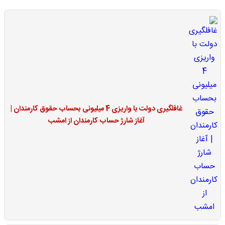
غافلگیری دولت با واریزی 4 میلیونی بحساب حقوق کارمندان |
آغاز شارژ حساب کارمندان از امشب