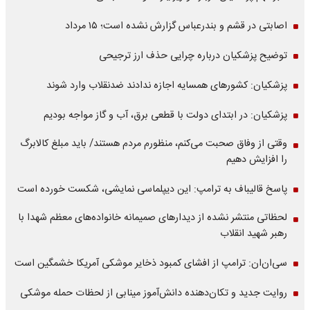
اصابتی در قشم و بندرعباس گزارش نشده است؛ ۱۵ مرداد
توضیح پزشکیان درباره چرایی حذف ارز ترجیحی
پزشکیان: کشورهای همسایه اجازه ندادند ضدنقلاب وارد شوند
پزشکیان: در ابتدای دولت با قطعی برق، آب و گاز مواجه بودیم
وقتی از وفاق صحبت می‌کنم، منظورم مردم هستند/ باید مبلغ کالابرگ
را افزایش دهیم
پاسخ قالیباف به ترامپ: این دیپلماسی نمایشی، شکست خورده است
لحظاتی منتشر نشده از دیدارهای صمیمانه خانواده‌های معظم شهدا با
رهبر شهید انقلاب
سی‌ان‌ان: ترامپ از افشای کمبود ذخایر موشکی آمریکا خشمگین است
روایت جدید و تکان‌دهنده دانش‌آموز مینابی از لحظات حمله موشکی