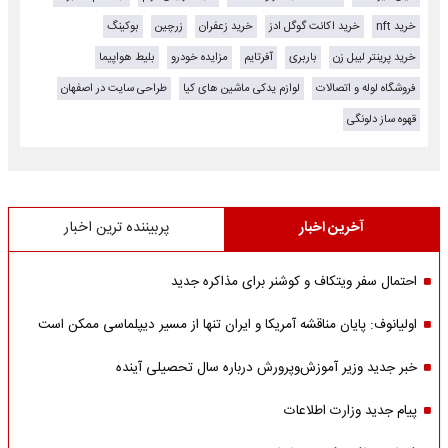
خرید nft
خرید اکانت گوگل ادز
خرید زعفران
زرچین
بوکینگ
خرید پرینتر لیبل زن
باربری
آفرتایم
مزایده خودرو
بلیط هواپیما
فروشگاه لوله و اتصالات
لوازم یدکی ماشین های کیا
طراحی سایت در اصفهان
قهوه ساز دلونگی
آخرین اخبار
پربیننده ترین اخبار
احتمال سفر ویتکاف و کوشنر برای مذاکره جدید
اولیانوف: پایان مناقشه آمریکا و ایران تنها از مسیر دیپلماسی ممکن است
خبر جدید وزیر آموزش‌وپرورش درباره سال تحصیلی آینده
پیام جدید وزارت اطلاعات