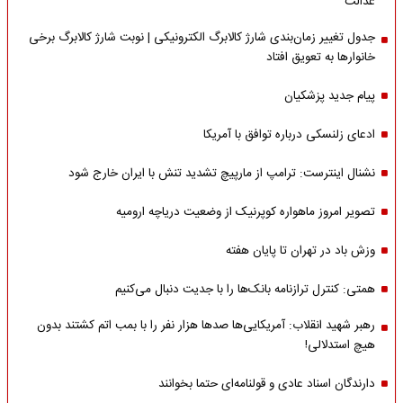
عدالت
جدول تغییر زمان‌بندی شارژ کالابرگ الکترونیکی | نوبت شارژ کالابرگ برخی
خانوارها به تعویق افتاد
پیام جدید پزشکیان
ادعای زلنسکی درباره توافق با آمریکا
نشنال اینترست: ترامپ از مارپیچ تشدید تنش با ایران خارج شود
تصویر امروز ماهواره کوپرنیک از وضعیت دریاچه ارومیه
وزش باد در تهران تا پایان هفته
همتی: کنترل ترازنامه بانک‌ها را با جدیت دنبال می‌کنیم
رهبر شهید انقلاب: آمریکایی‌ها صدها هزار نفر را با بمب اتم کشتند بدون
هیچ استدلالی!
دارندگان اسناد عادی و قولنامه‌ای حتما بخوانند