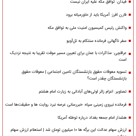
فیدان: توافق مکه علیه ایران نیست
فارن افرز: آمریکا باید از خاورمیانه برود
واکنش رئیس کمیسیون امنیت ملی به توافق مکه
سفر ناگهانی فرمانده سنتکام به تل‌آویو
عراقچی: مذاکرات با عمان برای تعیین مسیر موقت تقریبا به نتیجه نزدیک
است
تسویه معوقات حقوق بازنشستگان تامین اجتماعی | معوقات حقوق
بازنشستگان چقدر است؟
تصاویر: اعزام زائر اولی‌های آبادانی به زیارت امام هشتم
فرمانده نیروی زمینی سپاه: خبررسانی عرصه نبرد روایت ها و حقیقت‌ها است
هشدار امام جمعه بغداد درباره توطئه آمریکا
ارزش سهام عدالت این برگه ها 10 میلیون تومان شد | استعلام ارزش سهام