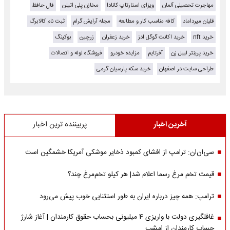
مهاجرت تحصیلی آلمان
ویزای استارتاپ کانادا
مخازن پلی اتیلن
فال حافظ
قلیان میرداماد
کافه مناسب کار و مطالعه
مجله آرایش گرام
ثبت نام کالابرگ
خرید nft
خرید اکانت گوگل ادز
خرید زعفران
زرچین
بوکینگ
خرید پرینتر لیبل زن
آفرتایم
مزایده خودرو
فروشگاه لوله و اتصالات
طراحی سایت در اصفهان
خرید سکه پارسیان گرمی
آخرین اخبار
پربیننده ترین اخبار
سی‌ان‌ان: ترامپ از افشای کمبود ذخایر موشکی آمریکا خشمگین است
قیمت تخم مرغ رسما اعلام شد| هر کیلو تخم‌مرغ چند؟
ترامپ: همه چیز درباره ایران به طور استثنایی خوب پیش می‌رود
غافلگیری دولت با واریزی 4 میلیونی بحساب حقوق کارمندان | آغاز شارژ
حساب کارمندان از امشب