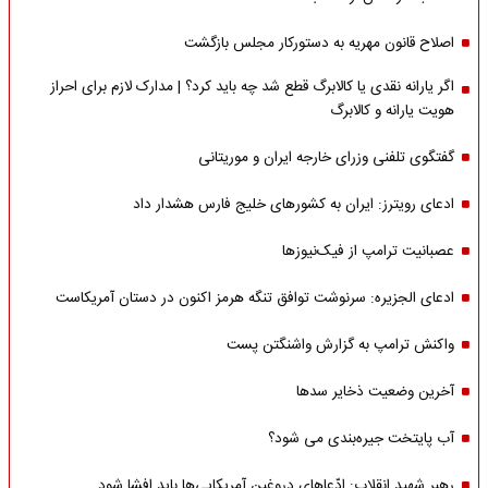
اصلاح قانون مهریه به دستورکار مجلس بازگشت
اگر یارانه نقدی یا کالابرگ قطع شد چه باید کرد؟ | مدارک لازم برای احراز
هویت یارانه و کالابرگ
گفتگوی تلفنی وزرای خارجه ایران و موریتانی
ادعای رویترز: ایران به کشورهای خلیج فارس هشدار داد
عصبانیت ترامپ از فیک‌نیوزها
ادعای الجزیره: سرنوشت توافق تنگه هرمز اکنون در دستان آمریکاست
واکنش ترامپ به گزارش واشنگتن پست
آخرین وضعیت ذخایر سدها
آب پایتخت جیره‌بندی می شود؟
رهبر شهید انقلاب: ادّعاهای دروغین آمریکایی‌ها باید افشا شود