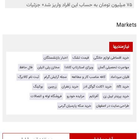
Markets
نیازمندیها
خرید اقساطی لوازم خانگی
قیمت تشک
اخبار بازنشستگان
مهاجرت تحصیلی آلمان
ویزای استارتاپ کانادا
مخازن پلی اتیلن
فال حافظ
قلیان میرداماد
کافه مناسب کار و مطالعه
مجله آرایش گرام
ثبت نام کالابرگ
خرید nft
خرید اکانت گوگل ادز
خرید زعفران
زرچین
بوکینگ
خرید پرینتر لیبل زن
آفرتایم
مزایده خودرو
فروشگاه لوله و اتصالات
طراحی سایت در اصفهان
خرید سکه پارسیان گرمی