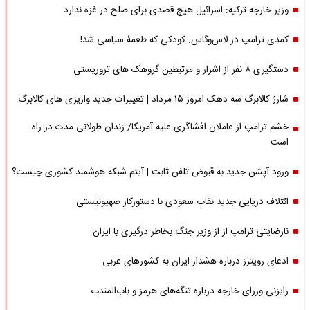
وزیر خارجه ترکیه: اسرائیل هیچ قصدی برای صلح در غزه ندارد
کمدی ترامپ در لاس‌وگاس: کودکی که طعمۀ سیاسی شد!
دستگیری ۸ نفر از اشرار و مرتبطین گروهک های تروریستی
شارژ کالابرگ سه دهک امروز ۱۵ مرداد | تغییرات جدید واریزی های کالابرگ
خشم ترامپ از عاملان افشاگری‌ علیه آمریکا/ زندان طولانی مدت در راه
است
ورود آپشن جدید به قبوض تلفن ثابت | آیتم شبکه هوشمند کشوری چیست؟
ائتلاف دریایی جدید نقاب سعودی با دستورکار صهیونیستی
نارضایتی ترامپ از از وزیر جنگ بخاطر درگیری با ایران
ادعای رویترز درباره هشدار ایران به کشورهای عربی
رایزنی وزرای خارجه درباره تنگه‌های هرمز و باب‌المندب