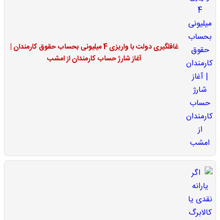
غافلگیری دولت با واریزی 4 میلیونی بحساب حقوق کارمندان |
آغاز شارژ حساب کارمندان از امشب