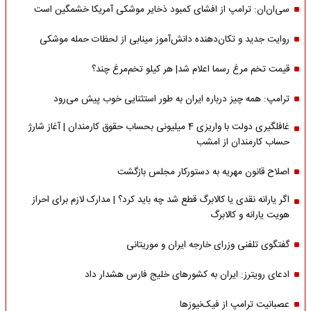
سی‌ان‌ان: ترامپ از افشای کمبود ذخایر موشکی آمریکا خشمگین است
روایت جدید و تکان‌دهنده دانش‌آموز مینابی از لحظات حمله موشکی
قیمت تخم مرغ رسما اعلام شد| هر کیلو تخم‌مرغ چند؟
ترامپ: همه چیز درباره ایران به طور استثنایی خوب پیش می‌رود
غافلگیری دولت با واریزی 4 میلیونی بحساب حقوق کارمندان | آغاز شارژ
حساب کارمندان از امشب
اصلاح قانون مهریه به دستورکار مجلس بازگشت
اگر یارانه نقدی یا کالابرگ قطع شد چه باید کرد؟ | مدارک لازم برای احراز
هویت یارانه و کالابرگ
گفتگوی تلفنی وزرای خارجه ایران و موریتانی
ادعای رویترز: ایران به کشورهای خلیج فارس هشدار داد
عصبانیت ترامپ از فیک‌نیوزها