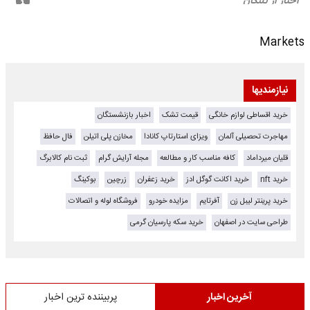
Markets
نیازمندیها
خرید اقساطی لوازم خانگی
قیمت تشک
اخبار بازنشستگان
مهاجرت تحصیلی آلمان
ویزای استارتاپ کانادا
مخازن پلی اتیلن
فال حافظ
قلیان میرداماد
کافه مناسب کار و مطالعه
مجله آرایش گرام
ثبت نام کالابرگ
خرید nft
خرید اکانت گوگل ادز
خرید زعفران
زرچین
بوکینگ
خرید پرینتر لیبل زن
آفرتایم
مزایده خودرو
فروشگاه لوله و اتصالات
طراحی سایت در اصفهان
خرید سکه پارسیان گرمی
آخرین اخبار
پربیننده ترین اخبار