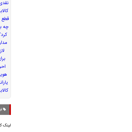
قی
لینک کو