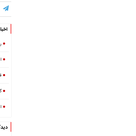
اخبا
ر
اف
قی
گ
ا
دیدگ