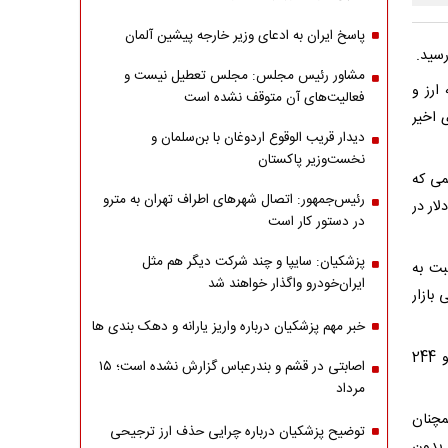
پاسخ ایران به ادعای وزیر خارجه پیشین آلمان
مشاور رئیس مجلس: مجلس تعطیل نیست و
بادله ارز و
فعالیت‌های آن متوقف نشده است
 اخیر
دیدار قریب الوقوع اردوغان با بن‌سلمان و
نخست‌وزیر پاکستان
و 179 تومان رسید؛ رقمی که
رئیس‌جمهور: اتصال شهرهای اطراف تهران به مترو
 دلار در
در دستور کار است
پزشکیان: سایپا و چند شرکت دیگر هم مثل
ومان رسید که نسبت به
ایران‌خودرو واگذار خواهند شد
 بازار
خبر مهم پزشکیان درباره واریز یارانه و دهک بندی ها
در همین حال، حواله یورو نیز با افزایش 100تومانی نسبت به روز قبل، به 172 هزار و 244
اصابتی در قشم و بندرعباس گزارش نشده است؛ ۱۵
مرداد
مچنان
توضیح پزشکیان درباره چرایی حذف ارز ترجیحی
 بدون