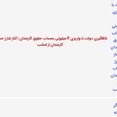
غافلگیری دولت با واریزی 4 میلیونی بحساب حقوق کارمندان | آغاز شار
کارمندان از امشب