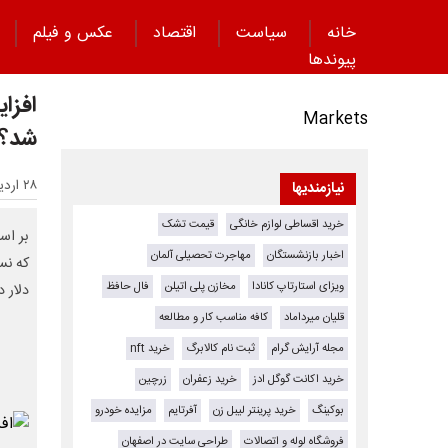
خانه
سیاست
اقتصاد
عکس و فیلم
پیوند‌ها
افزای
Markets
شد؟
۲۸ اردیبهشت ۱۴۰۵ - ۱۰:۴۳
نیازمندیها
خرید اقساطی لوازم خانگی
قیمت تشک
اخبار بازنشستگان
مهاجرت تحصیلی آلمان
ویزای استارتاپ کانادا
مخازن پلی اتیلن
فال حافظ
دلار در کانال 
قلیان میرداماد
کافه مناسب کار و مطالعه
مجله آرایش گرام
ثبت نام کالابرگ
خرید nft
خرید اکانت گوگل ادز
خرید زعفران
زرچین
بوکینگ
خرید پرینتر لیبل زن
آفرتایم
مزایده خودرو
فروشگاه لوله و اتصالات
طراحی سایت در اصفهان