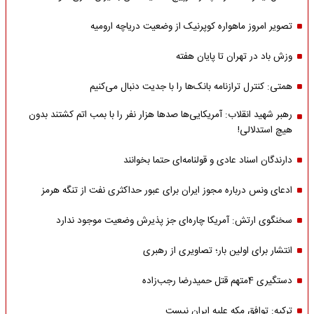
تصویر امروز ماهواره کوپرنیک از وضعیت دریاچه ارومیه
وزش باد در تهران تا پایان هفته
همتی: کنترل ترازنامه بانک‌ها را با جدیت دنبال می‌کنیم
رهبر شهید انقلاب: آمریکایی‌ها صدها هزار نفر را با بمب اتم کشتند بدون
هیچ استدلالی!
دارندگان اسناد عادی و قولنامه‌ای حتما بخوانند
ادعای ونس درباره مجوز ایران برای عبور حداکثری نفت از تنگه هرمز
سخنگوی ارتش: آمریکا چاره‌ای جز پذیرش وضعیت موجود ندارد
انتشار برای اولین بار؛ تصاویری از رهبری
دستگیری 4متهم قتل حمیدرضا رجب‌زاده
ترکیه: توافق مکه علیه ایران نیست