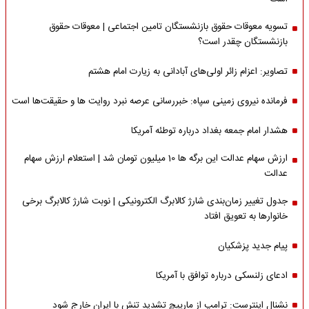
تسویه معوقات حقوق بازنشستگان تامین اجتماعی | معوقات حقوق
بازنشستگان چقدر است؟
تصاویر: اعزام زائر اولی‌های آبادانی به زیارت امام هشتم
فرمانده نیروی زمینی سپاه: خبررسانی عرصه نبرد روایت ها و حقیقت‌ها است
هشدار امام جمعه بغداد درباره توطئه آمریکا
ارزش سهام عدالت این برگه ها 10 میلیون تومان شد | استعلام ارزش سهام
عدالت
جدول تغییر زمان‌بندی شارژ کالابرگ الکترونیکی | نوبت شارژ کالابرگ برخی
خانوارها به تعویق افتاد
پیام جدید پزشکیان
ادعای زلنسکی درباره توافق با آمریکا
نشنال اینترست: ترامپ از مارپیچ تشدید تنش با ایران خارج شود