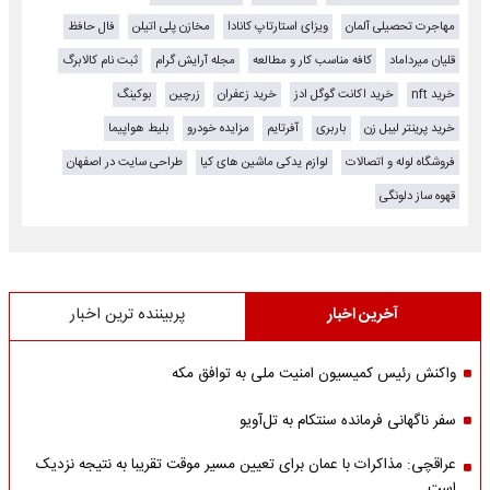
مهاجرت تحصیلی آلمان
ویزای استارتاپ کانادا
مخازن پلی اتیلن
فال حافظ
قلیان میرداماد
کافه مناسب کار و مطالعه
مجله آرایش گرام
ثبت نام کالابرگ
خرید nft
خرید اکانت گوگل ادز
خرید زعفران
زرچین
بوکینگ
خرید پرینتر لیبل زن
باربری
آفرتایم
مزایده خودرو
بلیط هواپیما
فروشگاه لوله و اتصالات
لوازم یدکی ماشین های کیا
طراحی سایت در اصفهان
قهوه ساز دلونگی
آخرین اخبار
پربیننده ترین اخبار
واکنش رئیس کمیسیون امنیت ملی به توافق مکه
سفر ناگهانی فرمانده سنتکام به تل‌آویو
عراقچی: مذاکرات با عمان برای تعیین مسیر موقت تقریبا به نتیجه نزدیک
است