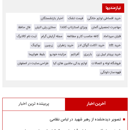
نیازمندیها
خرید اقساطی لوازم خانگی
قیمت تشک
اخبار بازنشستگان
مهاجرت تحصیلی آلمان
ویزای استارتاپ کانادا
مخازن پلی اتیلن
فال حافظ
قلیان میرداماد
کافه مناسب کار و مطالعه
مجله آرایش گرام
ثبت نام کالابرگ
خرید nft
خرید اکانت گوگل ادز
خرید زعفران
زرچین
بوکینگ
خرید پرینتر لیبل زن
باربری
آفرتایم
مزایده خودرو
بلیط هواپیما
فروشگاه لوله و اتصالات
لوازم یدکی ماشین های کیا
طراحی سایت در اصفهان
قهوه ساز دلونگی
آخرین اخبار
پربیننده ترین اخبار
تصویر دیده‌نشده از رهبر شهید در لباس نظامی