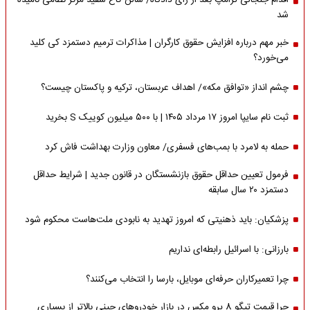
اقدام جنجالی ترامپ بعد از رای دادگاه/ سالن کاخ سفید مرکز نظامی نامیده
شد
خبر مهم درباره افزایش حقوق کارگران | مذاکرات ترمیم دستمزد کی کلید
می‌خورد؟
چشم انداز «توافق مکه»/ اهداف عربستان، ترکیه و پاکستان چیست؟
ثبت نام سایپا امروز ۱۷ مرداد ۱۴۰۵ | با ۵۰۰ میلیون کوییک S بخرید
حمله به لامرد با بمب‌های فسفری/ معاون وزارت بهداشت فاش کرد
فرمول تعیین حداقل حقوق بازنشستگان در قانون جدید | شرایط حداقل
دستمزد ۲۰ سال سابقه
پزشکیان: باید ذهنیتی که امروز تهدید به نابودی ملت‌هاست محکوم شود
بارزانی: با اسرائیل رابطه‌ای نداریم
چرا تعمیرکاران حرفه‌ای موبایل، بارسا را انتخاب می‌کنند؟
چرا قیمت تیگو 8 پرو مکس در بازار خودروهای چینی بالاتر از بسیاری