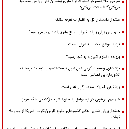
شوخی حاج‌قاسم در عملیات آزادسازی بوکمال/ داری با من مصاحبه‌
می‌کنی؟! شیطنت می‌کنی!
هشدار دادستان کل به اظهارات تفرقه‌افکنانه
خبرخوش برای یارانه بگیران | مبلغ وام یارانه 2 برابر می شود؟
ترکیه: توافق مکه علیه ایران نیست
پرونده «کلثوم اکبری» به کجا رسید؟
پزشکیان: وضعیت گرانی قابل قبول نیست/تخریب تیم مذاکره‌کننده
کشورمان بی‌انصافی است
پزشکیان: آمریکا استعمارگر و قاتل است
خبر مهم عراقچی درباره توافق با عمان/ شرط بازگشایی تنگه هرمز
هشدار پایان ذخایر رهگیر کشورهای خلیج فارس/نگرانی آمریکا از چین بالا
گرفت