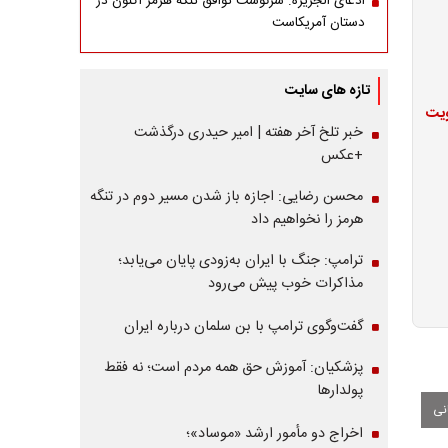
ادعای الجزیره: سرنوشت توافق تنگه هرمز اکنون در
دستان آمریکاست
تازه های سایت
ویت
خبر تلخ آخر هفته | امیر حیدری درگذشت
+عکس
محسن رضایی: اجازه باز شدن مسیر دوم در تنگه
هرمز را نخواهیم داد
ترامپ: جنگ با ایران به‌زودی پایان می‌یابد؛
مذاکرات خوب پیش می‌رود
گفت‌وگوی ترامپ با بن سلمان درباره ایران
پزشکیان: آموزش حق همه مردم است؛ نه فقط
پولدارها
اخراج دو مأمور ارشد «موساد»؛