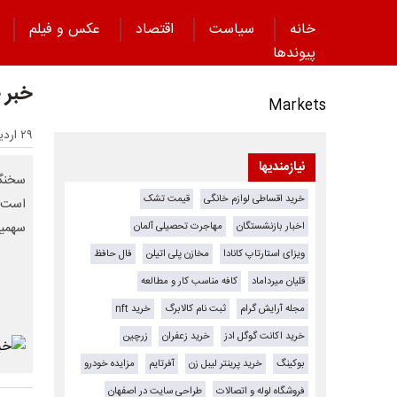
خانه
سیاست
اقتصاد
عکس و فیلم
پیوند‌ها
خبر ج
Markets
۲۹ اردیبهشت ۱۴۰۵ - ۱۴:۱۰
نیازمندیها
سخنگو
خرید اقساطی لوازم خانگی
قیمت تشک
اخبار بازنشستگان
مهاجرت تحصیلی آلمان
سهمیه ۵ هزار تومانی هم کلا از کارت‌های شخصی جمع شود؛ ا
ویزای استارتاپ کانادا
مخازن پلی اتیلن
فال حافظ
قلیان میرداماد
کافه مناسب کار و مطالعه
مجله آرایش گرام
ثبت نام کالابرگ
خرید nft
خرید اکانت گوگل ادز
خرید زعفران
زرچین
بوکینگ
خرید پرینتر لیبل زن
آفرتایم
مزایده خودرو
فروشگاه لوله و اتصالات
طراحی سایت در اصفهان