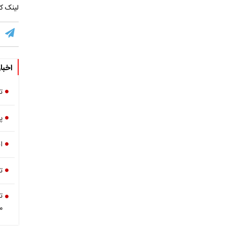
لینک کو
اخبا
تغ
پ
افز
ت
ت
م