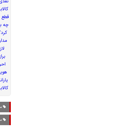
سه
سه