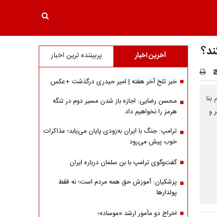
ند؟
آخرین اخبار
پربیننده ترین اخبار
خبر تلخ آخر هفته | امیر حیدری درگذشت +عکس
بنا
محسن رضایی: اجازه باز شدن مسیر دوم در تنگه
باشد. سهمیه بنزین ۳ هزار تومانی ۷۰ لیتر و
هرمز را نخواهیم داد
ترامپ: جنگ با ایران به‌زودی پایان می‌یابد؛ مذاکرات
خوب پیش می‌رود
گفت‌وگوی ترامپ با بن سلمان درباره ایران
پزشکیان: آموزش حق همه مردم است؛ نه فقط
پولدارها
اخراج دو مأمور ارشد «موساد»؛