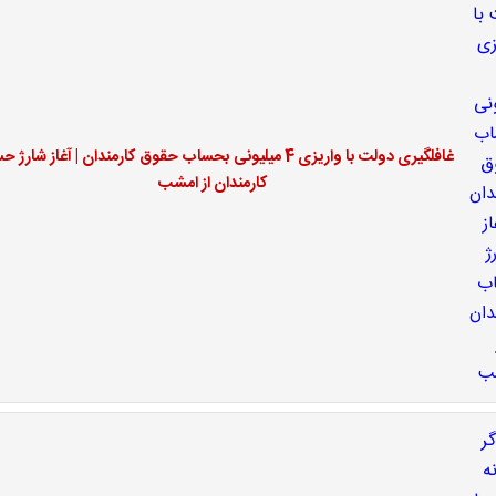
غافلگیری دولت با واریزی 4 میلیونی بحساب حقوق کارمندان | آغاز شار
کارمندان از امشب