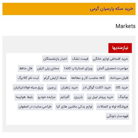
خرید سکه پارسیان گرمی
Markets
نیازمندیها
خرید اقساطی لوازم خانگی
قیمت تشک
اخبار بازنشستگان
مهاجرت تحصیلی آلمان
ویزای استارتاپ کانادا
مخازن پلی اتیلن
فال حافظ
قلیان میرداماد
کافه مناسب کار و مطالعه
مجله آرایش گرام
ثبت نام کالابرگ
خرید nft
خرید اکانت گوگل ادز
خرید زعفران
زرچین
ورق سیاه فولادایرانیان
بوکینگ
خرید پرینتر لیبل زن
باربری
آفرتایم
مزایده خودرو
بلیط هواپیما
فروشگاه لوله و اتصالات
لوازم یدکی ماشین های کیا
طراحی سایت در اصفهان
قهوه ساز دلونگی