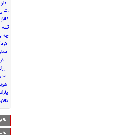
قی
قی