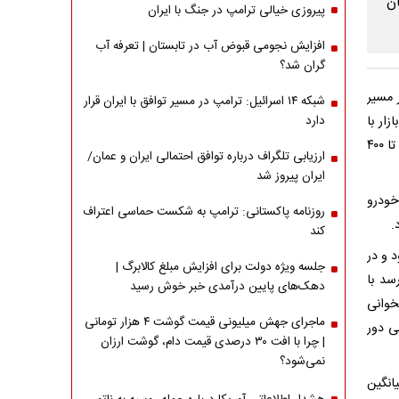
پیروزی خیالی ترامپ در جنگ با ایران
افزایش نجومی قبوض آب در تابستان | تعرفه آب
گران شد؟
ده تغییر مسیر
شبکه ۱۴ اسرائیل: ترامپ در مسیر توافق با ایران قرار
ار با
دارد
رشد غیرمنطقی همراه بود، اما در روزهای اخیر با فروکش کردن هیجانات شاهد افت ۲۰ تا ۴۰۰
ارزیابی تلگراف درباره توافق احتمالی ایران و عمان/
ایران پیروز شد
خودرو
روزنامه پاکستانی: ترامپ به شکست حماسی اعتراف
کند
 و در
جلسه ویژه دولت برای افزایش مبلغ کالابرگ |
سد با
دهک‌های پایین درآمدی خبر خوش رسید
خوانی
ماجرای جهش میلیونی قیمت گوشت ۴ هزار تومانی
ی دور
| چرا با افت ۳۰ درصدی قیمت دام، گوشت ارزان
نمی‌شود؟
انگین