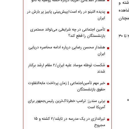
هشدار اطلاعاتی آمریکا درباره حمله روسیه به ناتو
ه) کاهش داشته و
۴۰ میلیون تومان مشاهده
پدیده النینو در راه است/پیش‌بینی پاییز پر بارش در
مچنان
ایران
تأمین اجتماعی در چه شرایطی می‌تواند مستمری
جدول زیر میزان تغییرات قیمت برخی از خودروهای پر مخاطب در بازه زمانی ۱۰ روزه (۲۰ تا ۳۰
بازنشستگان را قطع کند؟
هشدار محسن رضایی درباره ادامه محاصره دریایی
ایران
شکست توطئه موساد علیه ایران/۲ مقام‌ ارشد برکنار
شدند
خبر مهم تأمین‌اجتماعی | زمان پرداخت مابه‌التفاوت
حقوق بازنشستگان
برنی سندرز: ترامپ خطرناک‌ترین رئیس‌جمهور برای
آمریکا است
تیراندازی در یک مدرسه در تایلند/۲ کشته و ۱۵
مجروح