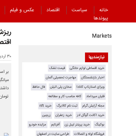
خانه
سیاست
اقتصاد
عکس و فیلم
پیوند‌ها
Markets
اقتص
۳۰ اردیبهشت ۱۴۰۵ - ۱۳:۴۱
نیازمندیها
خرید اقساطی لوازم خانگی
قیمت تشک
بر اس
اخبار بازنشستگان
مهاجرت تحصیلی آلمان
ویزای استارتاپ کانادا
مخازن پلی اتیلن
فال حافظ
تومان
قلیان میرداماد
کافه مناسب کار و مطالعه
مجله آرایش گرام
ثبت نام کالابرگ
خرید nft
خرید اکانت گوگل ادز
خرید زعفران
زرچین
بوکینگ
خرید پرینتر لیبل زن
آفرتایم
مزایده خودرو
فروشگاه لوله و اتصالات
طراحی سایت در اصفهان