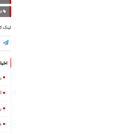
قیم
لینک کو
اخبا
ری
آخ
ری
ش