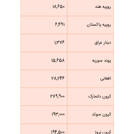
روپیه هند
18,650
روپیه پاکستان
6,491
دینار عراق
1,376
پوند سوریه
15,658
افغانی
28,246
کرون دانمارک
279,900
کرون سوئد
193,000
کرون نروژ
194,500