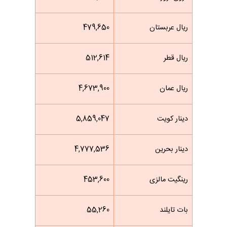
ریال عربستان
479,650
ریال قطر
512,614
ریال عمان
4,673,900
دینار کویت
5,859,047
دینار بحرین
4,777,536
رینگیت مالزی
453,600
بات تایلند
55,260