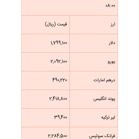
08:00
ارز
قیمت (ریال)
دلار
1,799,100
یورو
2,092,100
درهم امارات
490,220
پوند انگلیس
2,418,800
لیر ترکیه
39,400
فرانک سوئیس
2,284,500