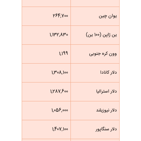
یوان چین
264,700
ین ژاپن (100 ین)
1,132,830
وون کره جنوبی
1,199
دلار کانادا
1,308,100
دلار استرالیا
1,287,600
دلار نیوزیلند
1,056,000
دلار سنگاپور
1,407,100