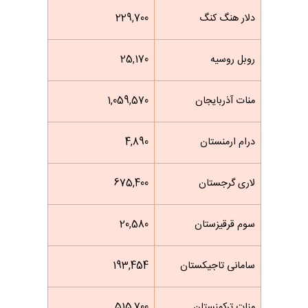
دلار هنگ کنگ
229,700
روبل روسیه
25,170
منات آذربایجان
1,059,570
درام ارمنستان
4,890
لاری گرجستان
675,400
سوم قرقیزستان
20,580
سامانی تاجیکستان
193,454
منات ترکمنستان
515,700