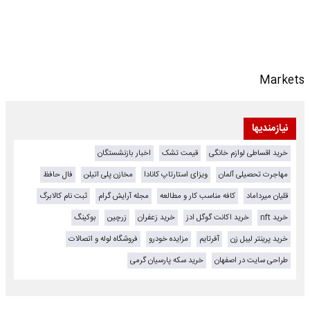
Markets
نیازمندیها
خرید اقساطی لوازم خانگی
قیمت تشک
اخبار بازنشستگان
مهاجرت تحصیلی آلمان
ویزای استارتاپ کانادا
مخازن پلی اتیلن
فال حافظ
قلیان میرداماد
کافه مناسب کار و مطالعه
مجله آرایش گرام
ثبت نام کالابرگ
خرید nft
خرید اکانت گوگل ادز
خرید زعفران
زرچین
بوکینگ
خرید پرینتر لیبل زن
آفرتایم
مزایده خودرو
فروشگاه لوله و اتصالات
طراحی سایت در اصفهان
خرید سکه پارسیان گرمی