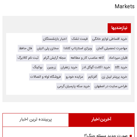
Markets
نیازمندیها
خرید اقساطی لوازم خانگی
قیمت تشک
اخبار بازنشستگان
مهاجرت تحصیلی آلمان
ویزای استارتاپ کانادا
مخازن پلی اتیلن
فال حافظ
قلیان میرداماد
کافه مناسب کار و مطالعه
مجله آرایش گرام
ثبت نام کالابرگ
خرید nft
خرید اکانت گوگل ادز
خرید زعفران
زرچین
بوکینگ
خرید پرینتر لیبل زن
آفرتایم
مزایده خودرو
فروشگاه لوله و اتصالات
طراحی سایت در اصفهان
خرید سکه پارسیان گرمی
آخرین اخبار
پربیننده ترین اخبار
صورت جدید مسئله جنگ؟!