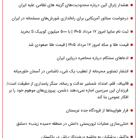
هشدار ژنرال کین درباره محدودیت‌های گزینه های نظامی علیه ایران
درخواست سناتور آمریکایی برای راه‌اندازی شورش‌های مسلحانه در ایران
ثبت نام سایپا امروز ۱۷ مرداد ۱۴۰۵ | با ۵۰۰ میلیون کوییک S بخرید
قیمت طلا و سکه امروز ۱۷ مرداد ۱۴۰۵ | قیمت طلا صعودی شد
ادعاهای سنتکام درباره محاصره دریایی ایران
انتشار تصاویر محرمانه از تعقیب یک شیء ناشناس در آسمان خاورمیانه
قالیباف: قلم، امتداد شمشیر عدالت و رسانه، سنگر پاسداری از حقیقت است/
فرزندان این سرزمین اجازه نمی‌دهند دشمن، پیروزی‌های موهوم خود را بر
افکار عمومی بنا کند
فرار هواپیماها از فرودگاه جده عربستان
خنثی‌سازی عملیات تروریستی داعش در منطقه «سیده زینب» دمشق
واکنش پزشکیان به حاشیه درخت‌کاری‌اش در پاکستان