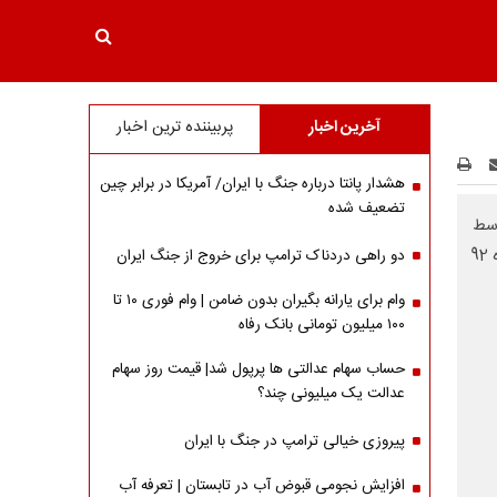
آخرین اخبار
پربیننده ترین اخبار
هشدار پانتا درباره جنگ با ایران/ آمریکا در برابر چین
تضعیف شده
وسط
ایرانیان ساکن خارج از کشور تا پایان سال 1405 تمدید شد. این تصمیم در اجرای ماده 92
دو راهی دردناک ترامپ برای خروج از جنگ ایران
وام برای یارانه بگیران بدون ضامن | وام فوری ۱۰ تا
۱۰۰ میلیون تومانی بانک رفاه
حساب سهام عدالتی ها پرپول شد| قیمت روز سهام
عدالت یک میلیونی چند؟
پیروزی خیالی ترامپ در جنگ با ایران
افزایش نجومی قبوض آب در تابستان | تعرفه آب