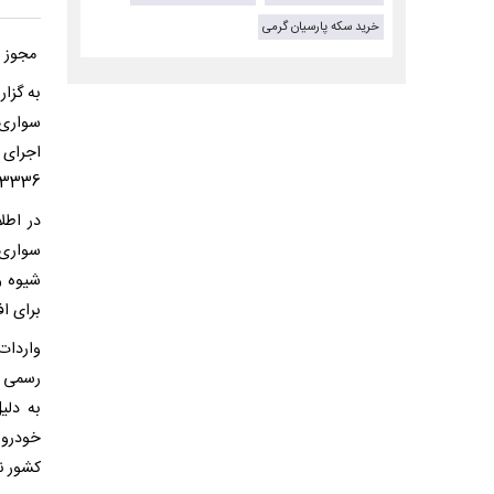
خرید سکه پارسیان گرمی
مجوز و
به گزا
203336/ت64000هـ مورخ 26 اسفند 1404 هیأت وزیر
در اطل
شیوه و
برای اف
رسمی گ
به دلی
خودرو 
کشور ن