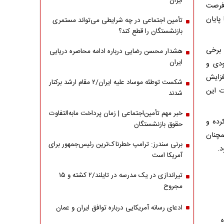
ایران
 فرصت
پایان
تأمین اجتماعی در چه شرایطی می‌تواند مستمری
بازنشستگان را قطع کند؟
 برخی
هشدار محسن رضایی درباره ادامه محاصره دریایی
ایران
دی و
فزایش
شکست توطئه موساد علیه ایران/۲ مقام‌ ارشد برکنار
ات این
شدند
خبر مهم تأمین‌اجتماعی | زمان پرداخت مابه‌التفاوت
رده و
حقوق بازنشستگان
مچنان
برنی سندرز: ترامپ خطرناک‌ترین رئیس‌جمهور برای
د.
آمریکا است
تیراندازی در یک مدرسه در تایلند/۲ کشته و ۱۵
مجروح
ادعای رسانه آمریکایی درباره توافق ایران و عمان