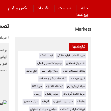
خانه
سیاست
اقتصاد
عکس و فیلم
پیوند‌ها
تصمی
Markets
۱ خرداد ۱۴۰۵ - ۱۱:۲۳
نیازمندیها
بر اس
خرید اقساطی لوازم خانگی
قیمت تشک
اخبار بازنشستگان
مهاجرت تحصیلی آلمان
ت64000هـ مورخ 26 اسفند 1404 هیأت وزیران اتخاذ شده است.
ویزای استارتاپ کانادا
مخازن پلی اتیلن
فال حافظ
قلیان میرداماد
کافه مناسب کار و مطالعه
مجله آرایش گرام
ثبت نام کالابرگ
خرید nft
خرید اکانت گوگل ادز
خرید زعفران
زرچین
بوکینگ
خرید پرینتر لیبل زن
آفرتایم
مزایده خودرو
فروشگاه لوله و اتصالات
طراحی سایت در اصفهان