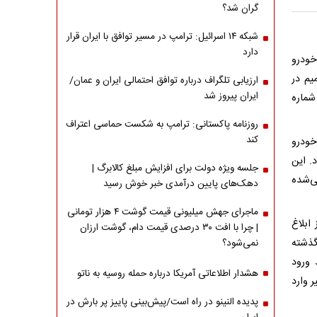
گران شد؟
شبکه ۱۴ اسرائیل: ترامپ در مسیر توافق با ایران قرار
دارد
خودرو
د شد. این تصمیم در
ارزیابی تلگراف درباره توافق احتمالی ایران و عمان/
ایران پیروز شد
ویب‌نامه شماره
روزنامه پاکستانی: ترامپ به شکست حماسی اعتراف
کند
خودرو
 برقرار خواهد بود. این
جلسه ویژه دولت برای افزایش مبلغ کالابرگ |
ی‌شده
دهک‌های پایین درآمدی خبر خوش رسید
ماجرای جهش میلیونی قیمت گوشت ۴ هزار تومانی
ر از بهمن‌ماه 1403 و پس از ابلاغ
| چرا با افت ۳۰ درصدی قیمت دام، گوشت ارزان
گذشته
نمی‌شود؟
 ورود
هشدار اطلاعاتی آمریکا درباره حمله روسیه به ناتو
 وارد
پدیده النینو در راه است/پیش‌بینی پاییز پر بارش در