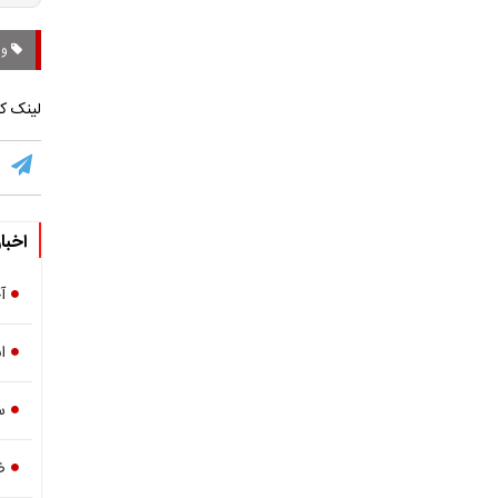
وا
لینک کو
اخبا
آ
انف
س
ض