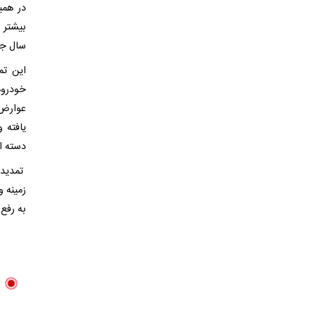
در همی
بیشتر 
سال جا
این تم
خودروه
عوارض 
دسته از
تمدید 
زمینه 
به رفع 