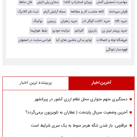
مهاجرت تحصیلی آلمان
ویزای استارتاپ کانادا
مخازن پلی اتیلن
فال حافظ
قلیان میرداماد
کافه مناسب کار و مطالعه
مجله آرایش گرام
ثبت نام کالابرگ
خرید nft
خرید اکانت گوگل ادز
خرید زعفران
زرچین
بوکینگ
خرید پرینتر لیبل زن
باربری
آفرتایم
مزایده خودرو
بلیط هواپیما
فروشگاه لوله و اتصالات
لوازم یدکی ماشین های کیا
طراحی سایت در اصفهان
قهوه ساز دلونگی
آخرین اخبار
پربیننده ترین اخبار
دستگیری متهم متواری مخل نظام ارزی کشور در پیرانشهر
آخرین وضعیت سریال پایتخت | عطاران به تلویزیون برمی‌گردد؟
عراقچی: باز شدن تنگه هرمز منوط به یک سری شرایط است