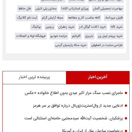
مهاجرت تحصیلی آلمان
ویزای استارتاپ کانادا
مخازن پلی اتیلن
فال حافظ
قلیان میرداماد
کافه مناسب کار و مطالعه
مجله آرایش گرام
ثبت نام کالابرگ
خرید nft
خرید اکانت گوگل ادز
خرید زعفران
زرچین
بوکینگ
خرید پرینتر لیبل زن
باربری
آفرتایم
مزایده خودرو
فروشگاه لوله و اتصالات
طراحی سایت در اصفهان
خرید سکه پارسیان گرمی
آخرین اخبار
پربیننده ترین اخبار
ماجرای نصب سنگ مزار اکبر عبدی بدون اطلاع خانواده +عکس
ادعایی جدید از وال‌استریت‌ژورنال درباره توافق بر سر هرمز
پزشکیان: شخصیت آیت‌الله سیدمجتبی خامنه‌ای استثنائی است
درخواست سازمان ملل از ایران و آمریکا