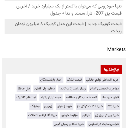
Markets
نیازمندیها
خرید اقساطی لوازم خانگی
قیمت تشک
اخبار بازنشستگان
مهاجرت تحصیلی آلمان
ویزای استارتاپ کانادا
مخازن پلی اتیلن
فال حافظ
قلیان میرداماد
کافه مناسب کار و مطالعه
مجله آرایش گرام
ثبت نام کالابرگ
خرید nft
خرید اکانت گوگل ادز
خرید زعفران
زرچین
بوکینگ
خرید پرینتر لیبل زن
آفرتایم
مزایده خودرو
فروشگاه لوله و اتصالات
طراحی سایت در اصفهان
خرید سکه پارسیان گرمی