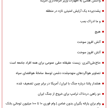
واکنش همتی به اظهارات وزیر خزانه‌داری آمریکا
پشت‌پرده یک آرایش امنیتی تازه در منطقه
و ما ادراک بمب
هیچ
آتش افروز سوخت
آتش افروز سوخت
حاج‌علی‌اکبری: زیست عفیفانه حقی عمومی برای همه افراد جامعه است
تصاویر هواگردهای منهدم‌شده دشمن توسط سامانۀ هوافضای سپاه
هشدار پانتا درباره جنگ با ایران/ آمریکا در برابر چین تضعیف شده
دو راهی دردناک ترامپ برای خروج از جنگ ایران
وام برای یارانه بگیران بدون ضامن | وام فوری ۱۰ تا ۱۰۰ میلیون تومانی بانک