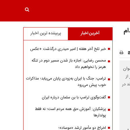
ام
آخرین اخبار
پربیننده ترین اخبار
خبر تلخ آخر هفته | امیر حیدری درگذشت +عکس
محسن رضایی: اجازه باز شدن مسیر دوم در تنگه
هرمز را نخواهیم داد
وان
از
ترامپ: جنگ با ایران به‌زودی پایان می‌یابد؛ مذاکرات
رند، می‌توانند در
خوب پیش می‌رود
گفت‌وگوی ترامپ با بن سلمان درباره ایران
پزشکیان: آموزش حق همه مردم است؛ نه فقط
پولدارها
اخراج دو مأمور ارشد «موساد»؛