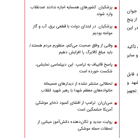
پزشکیان: کشورهای همسایه اجازه ندادند ضدنقلاب
 جوان
وارد شوند
ز پنج
پزشکیان: در ابتدای دولت با قطعی برق، آب و گاز
د، می‌توانند در این
مواجه بودیم
وقتی از وفاق صحبت می‌کنم، منظورم مردم هستند/
تأکید
باید مبلغ کالابرگ را افزایش دهیم
و سایر
پاسخ قالیباف به ترامپ: این دیپلماسی نمایشی،
شکست خورده است
 قابل
شهد و
لحظاتی منتشر نشده از دیدارهای صمیمانه
خانواده‌های معظم شهدا با رهبر شهید انقلاب
تجهیز
سی‌ان‌ان: ترامپ از افشای کمبود ذخایر موشکی
آمریکا خشمگین است
روایت جدید و تکان‌دهنده دانش‌آموز مینابی از
لحظات حمله موشکی