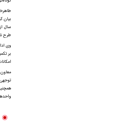
کوتاه‌
طاهرخا
بیان کر
طرح نام
وی ادا
بر تکمی
امکانا
معاون 
توجهی 
همچنین
واحدها 