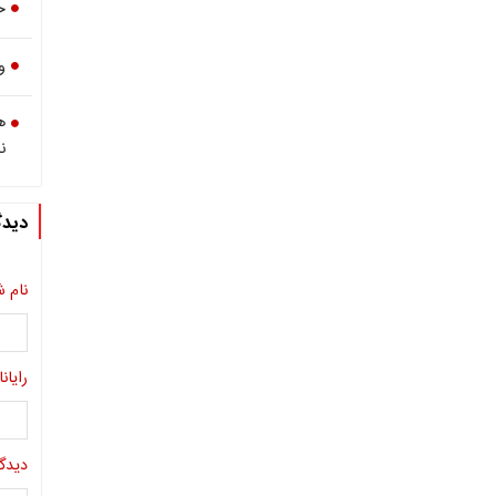
خب
و
ه
ن
دیدگ
نام ش
رایانا
دیدگا