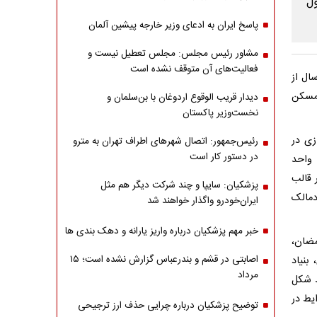
پاسخ ایران به ادعای وزیر خارجه پیشین آلمان
مشاور رئیس مجلس: مجلس تعطیل نیست و
فعالیت‌های آن متوقف نشده است
ساختمان وزارت راه گفت: زوج‌های جوان فاقد مسکن که کمتر از ۵ سال از
ند در طرح مسکن
دیدار قریب الوقوع اردوغان با بن‌سلمان و
نخست‌وزیر پاکستان
زی در
رئیس‌جمهور: اتصال شهرهای اطراف تهران به مترو
در دستور کار است
جلسه هفتگی پایش طرح‌های حمایتی مسکن، از آماده‌سازی بیش از ۶۶ هزار و ۸۰۰ واحد
 قالب
پزشکیان: سایپا و چند شرکت دیگر هم مثل
خودمالک
ایران‌خودرو واگذار خواهند شد
خبر مهم پزشکیان درباره واریز یارانه و دهک بندی ها
مضان،
اصابتی در قشم و بندرعباس گزارش نشده است؛ ۱۵
بنیاد
مرداد
ط شکل
یط در
توضیح پزشکیان درباره چرایی حذف ارز ترجیحی