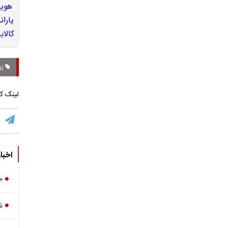
زو
لینک کو
اخبا
خ
ش