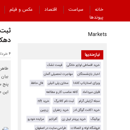
خانه
سیاست
اقتصاد
عکس و فیلم
پیوند‌ها
ثبت 
Markets
دهک 
۴ خرداد ۱۴۰۵ - ۱۲:۳۴
نیازمندیها
خرید اقساطی لوازم خانگی
قیمت تشک
طاهرخ
اخبار بازنشستگان
مهاجرت تحصیلی آلمان
بیان 
ویزای استارتاپ کانادا
مخازن پلی اتیلن
فال حافظ
این ط
قلیان میرداماد
کافه مناسب کار و مطالعه
مجله آرایش گرام
ثبت نام کالابرگ
خرید nft
خرید اکانت گوگل ادز
خرید زعفران
زرچین
بوکینگ
خرید پرینتر لیبل زن
آفرتایم
مزایده خودرو
فروشگاه لوله و اتصالات
طراحی سایت در اصفهان