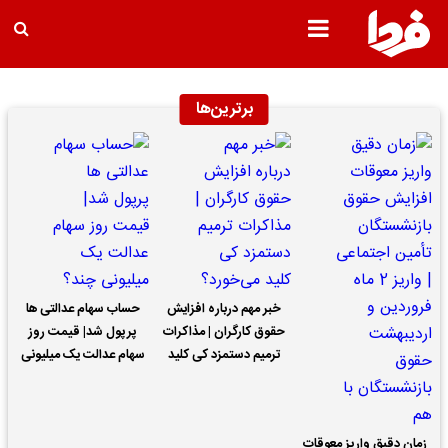
برترین‌ها
خبر مهم درباره افزایش
حساب سهام عدالتی ها
حقوق کارگران | مذاکرات
پرپول شد| قیمت روز
ترمیم دستمزد کی کلید
سهام عدالت یک میلیونی
می‌خورد؟
چند؟
زمان دقیق واریز معوقات