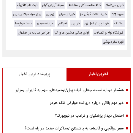
قلیان میرداماد
کافه مناسب کار و مطالعه
مجله آرایش گرام
ثبت نام کالابرگ
خرید nft
خرید اکانت گوگل ادز
خرید زعفران
زرچین
ورق سیاه فولادایرانیان
بوکینگ
خرید پرینتر لیبل زن
باربری
آفرتایم
مزایده خودرو
بلیط هواپیما
فروشگاه لوله و اتصالات
لوازم یدکی ماشین های کیا
طراحی سایت در اصفهان
قهوه ساز دلونگی
آخرین اخبار
پربیننده ترین اخبار
هشدار درباره نسخه جعلی کیف پول/توصیه‌های مهم به کاربران رمزارز
خبر مهم بقائی درباره دریافت عوارض تنگه هرمز
احتمال دیدار پزشکیان و ترامپ در نیویورک؟
سفر عراقچی و قالیباف به پاکستان /مذاکرات جدید در راه است؟