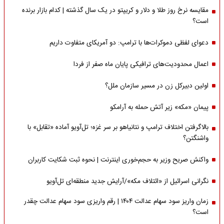
مقایسه نرخ روز طلا و دلار و کریپتو در یک سال گذشته | کدام بازار برنده
است؟
دعوای لفظی دموکرات‌ها با ترامپ: دو آمریکای متفاوت داریم
اعمال محدودیت‌های ترافیکی پایان ماه صفر از فردا
اولین دبیرکل زن در مسیر سازمان‌ ملل؟
پیمان «مکه» زیر آتش حمله به آرامکو
بالاگرفتن اختلاف ترامپ و نتانیاهو بر سر غزه؛ تل‌آویو آماده «تقابل» با
واشنگتن؟
واکنش صریح وزیر به حجم‌خوری اینترنت | نحوه ثبت شکایت کاربران
نگرانی اسرائیل از «ائتلاف مکه»/آرایش جدید منطقه‌ای تل‌آویو
زمان واریز سود سهام عدالت ۱۴۰۴ | رقم واریزی سود سهام عدالت چقدر
است؟