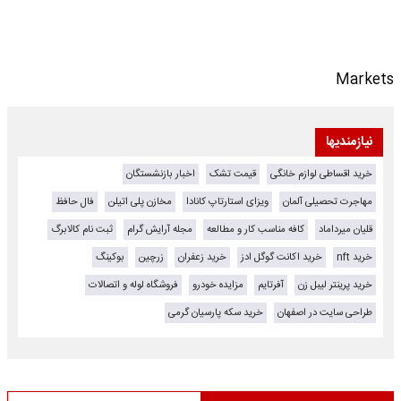
Markets
نیازمندیها
خرید اقساطی لوازم خانگی
قیمت تشک
اخبار بازنشستگان
مهاجرت تحصیلی آلمان
ویزای استارتاپ کانادا
مخازن پلی اتیلن
فال حافظ
قلیان میرداماد
کافه مناسب کار و مطالعه
مجله آرایش گرام
ثبت نام کالابرگ
خرید nft
خرید اکانت گوگل ادز
خرید زعفران
زرچین
بوکینگ
خرید پرینتر لیبل زن
آفرتایم
مزایده خودرو
فروشگاه لوله و اتصالات
طراحی سایت در اصفهان
خرید سکه پارسیان گرمی