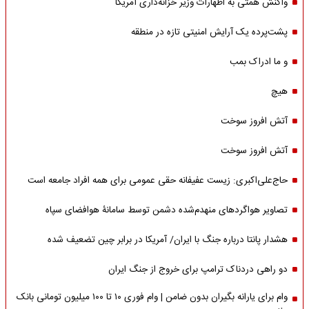
واکنش همتی به اظهارات وزیر خزانه‌داری آمریکا
پشت‌پرده یک آرایش امنیتی تازه در منطقه
و ما ادراک بمب
هیچ
آتش افروز سوخت
آتش افروز سوخت
حاج‌علی‌اکبری: زیست عفیفانه حقی عمومی برای همه افراد جامعه است
تصاویر هواگردهای منهدم‌شده دشمن توسط سامانۀ هوافضای سپاه
هشدار پانتا درباره جنگ با ایران/ آمریکا در برابر چین تضعیف شده
دو راهی دردناک ترامپ برای خروج از جنگ ایران
وام برای یارانه بگیران بدون ضامن | وام فوری ۱۰ تا ۱۰۰ میلیون تومانی بانک