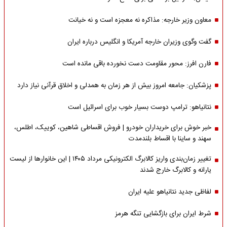
معاون وزیر خارجه: مذاکره نه معجزه است و نه خیانت
گفت وگوی وزیران خارجه آمریکا و انگلیس درباره ایران
فارن افرز: محور مقاومت دست نخورده باقی مانده است
پزشکیان: جامعه امروز بیش از هر زمان به همدلی و اخلاق قرآنی نیاز دارد
نتانیاهو: ترامپ دوست بسیار خوب برای اسرائیل است
خبر خوش برای خریداران خودرو | فروش اقساطی شاهین، کوییک، اطلس،
سهند و ساینا با اقساط بلندمدت
تغییر زمان‌بندی واریز کالابرگ الکترونیکی مرداد ۱۴۰۵ | این خانوارها از لیست
یارانه و کالابرگ خارج شدند
لفاظی جدید نتانیاهو علیه ایران
شرط ایران برای بازگشایی تنگه هرمز