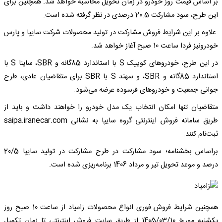
بر اساس قیمت روز خودرو در زمان تحویل محاسبه خواهد شد. همچنین برای
این طرح، سود مشارکت 20.5 درصدی در نظر گرفته شده است.
علاوه بر این شرایط فروش مشارکت در تولید محصولات شرکت سایپا و پارس
خودرونیز فردا ساعت 10 صبح آغاز خواهد شد.
در این طرح، خودرو‌های کوییک S با استاندارد 85گانه و SBR، ساینا S با
استاندارد 85گانه و SBR، و سهند S با SBR برای متقاضیان عادی، طرح
جوانی جمعیت و خودرو‌های فرسوده عرضه می‌شود.
متقاضیان تنها امکان انتخاب یک مدل خودرو را خواهند داشت و باید از
طریق سامانه فروش اینترنتی گروه سایپا به نشانی saipa.iranecar.com
ثبت‌نام کنند.
براساس بخشنامه؛ سود مشارکت در طرح مشارکت در تولید سایپا 20/5
درصد و موعد تحویل تیر و مرداد 1406 برنامه‌ریزی شده است.
همچنین شرایط فروش فوری انواع محصولات زامیاد از ساعت 10 صبح روز
یکشنبه مورخ 1405/03/10 از طریق سایت فروش اینترنتی تا زمان تکمیل