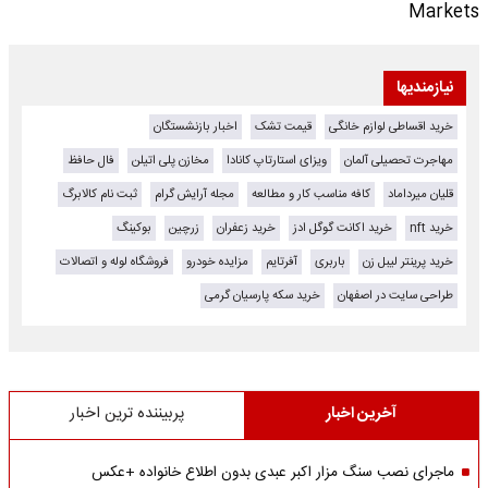
Markets
نیازمندیها
خرید اقساطی لوازم خانگی
قیمت تشک
اخبار بازنشستگان
مهاجرت تحصیلی آلمان
ویزای استارتاپ کانادا
مخازن پلی اتیلن
فال حافظ
قلیان میرداماد
کافه مناسب کار و مطالعه
مجله آرایش گرام
ثبت نام کالابرگ
خرید nft
خرید اکانت گوگل ادز
خرید زعفران
زرچین
بوکینگ
خرید پرینتر لیبل زن
باربری
آفرتایم
مزایده خودرو
فروشگاه لوله و اتصالات
طراحی سایت در اصفهان
خرید سکه پارسیان گرمی
آخرین اخبار
پربیننده ترین اخبار
ماجرای نصب سنگ مزار اکبر عبدی بدون اطلاع خانواده +عکس