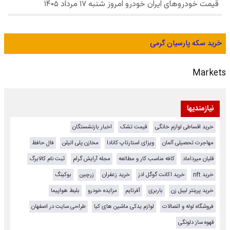
خرید سکه پارسیان گرمی
Markets
نیازمندیها
خرید اقساطی لوازم خانگی
قیمت تشک
اخبار بازنشستگان
مهاجرت تحصیلی آلمان
ویزای استارتاپ کانادا
مخازن پلی اتیلن
فال حافظ
قلیان میرداماد
کافه مناسب کار و مطالعه
مجله آرایش گرام
ثبت نام کالابرگ
خرید nft
خرید اکانت گوگل ادز
خرید زعفران
زرچین
بوکینگ
خرید پرینتر لیبل زن
باربری
آفرتایم
مزایده خودرو
بلیط هواپیما
فروشگاه لوله و اتصالات
لوازم یدکی ماشین های کیا
طراحی سایت در اصفهان
قهوه ساز دلونگی