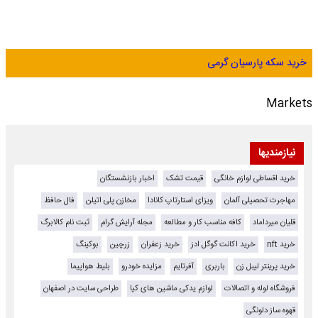
خرید سکه پارسیان گرمی
Markets
نیازمندیها
خرید اقساطی لوازم خانگی
قیمت تشک
اخبار بازنشستگان
مهاجرت تحصیلی آلمان
ویزای استارتاپ کانادا
مخازن پلی اتیلن
فال حافظ
قلیان میرداماد
کافه مناسب کار و مطالعه
مجله آرایش گرام
ثبت نام کالابرگ
خرید nft
خرید اکانت گوگل ادز
خرید زعفران
زرچین
بوکینگ
خرید پرینتر لیبل زن
باربری
آفرتایم
مزایده خودرو
بلیط هواپیما
فروشگاه لوله و اتصالات
لوازم یدکی ماشین های کیا
طراحی سایت در اصفهان
قهوه ساز دلونگی