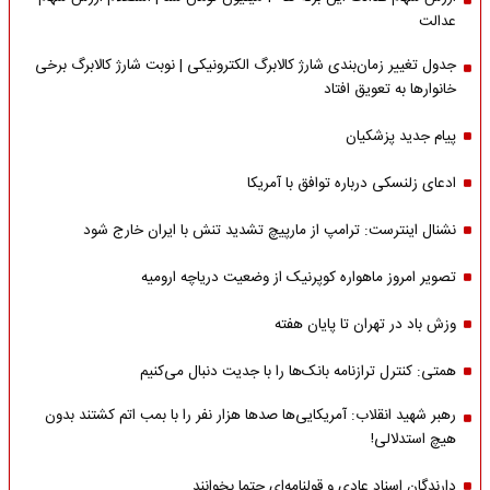
عدالت
جدول تغییر زمان‌بندی شارژ کالابرگ الکترونیکی | نوبت شارژ کالابرگ برخی
خانوارها به تعویق افتاد
پیام جدید پزشکیان
ادعای زلنسکی درباره توافق با آمریکا
نشنال اینترست: ترامپ از مارپیچ تشدید تنش با ایران خارج شود
تصویر امروز ماهواره کوپرنیک از وضعیت دریاچه ارومیه
وزش باد در تهران تا پایان هفته
همتی: کنترل ترازنامه بانک‌ها را با جدیت دنبال می‌کنیم
رهبر شهید انقلاب: آمریکایی‌ها صدها هزار نفر را با بمب اتم کشتند بدون
هیچ استدلالی!
دارندگان اسناد عادی و قولنامه‌ای حتما بخوانند