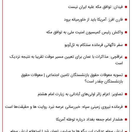
فیدان: توافق مکه علیه ایران نیست
فارن افرز: آمریکا باید از خاورمیانه برود
واکنش رئیس کمیسیون امنیت ملی به توافق مکه
سفر ناگهانی فرمانده سنتکام به تل‌آویو
عراقچی: مذاکرات با عمان برای تعیین مسیر موقت تقریبا به نتیجه نزدیک
است
تسویه معوقات حقوق بازنشستگان تامین اجتماعی | معوقات حقوق
بازنشستگان چقدر است؟
تصاویر: اعزام زائر اولی‌های آبادانی به زیارت امام هشتم
فرمانده نیروی زمینی سپاه: خبررسانی عرصه نبرد روایت ها و حقیقت‌ها است
هشدار امام جمعه بغداد درباره توطئه آمریکا
ارزش سهام عدالت این برگه ها 10 میلیون تومان شد | استعلام ارزش سهام