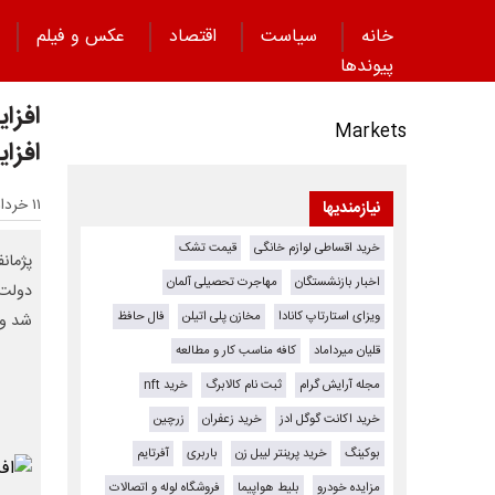
خانه
سیاست
اقتصاد
عکس و فیلم
پیوند‌ها
افزا
Markets
افزا
۱۱ خرداد ۱۴۰۵ - ۱۵:۰۷
نیازمندیها
خرید اقساطی لوازم خانگی
قیمت تشک
پژمان
اخبار بازنشستگان
مهاجرت تحصیلی آلمان
دولت،
ویزای استارتاپ کانادا
مخازن پلی اتیلن
فال حافظ
شد و 
قلیان میرداماد
کافه مناسب کار و مطالعه
مجله آرایش گرام
ثبت نام کالابرگ
خرید nft
خرید اکانت گوگل ادز
خرید زعفران
زرچین
بوکینگ
خرید پرینتر لیبل زن
باربری
آفرتایم
مزایده خودرو
بلیط هواپیما
فروشگاه لوله و اتصالات