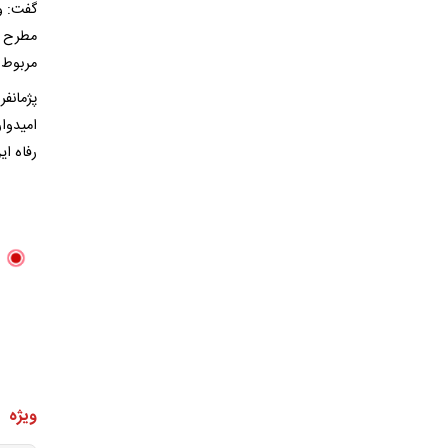
گفت: و
مطرح‌ 
مربوط 
پژمانف
امیدوار
رفاه ا
ویژه