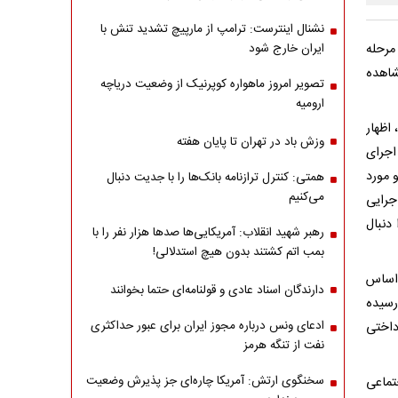
نشنال اینترست: ترامپ از مارپیچ تشدید تنش با
مرحله
ایران خارج شود
شاهده
تصویر امروز ماهواره کوپرنیک از وضعیت دریاچه
ارومیه
اظهار
وزش باد در تهران تا پایان هفته
اجرای
 مورد
همتی: کنترل ترازنامه بانک‌ها را با جدیت دنبال
می‌کنیم
جرایی
دنبال
رهبر شهید انقلاب: آمریکایی‌ها صدها هزار نفر را با
بمب اتم کشتند بدون هیچ استدلالی!
 اساس
دارندگان اسناد عادی و قولنامه‌ای حتما بخوانند
رسیده
ادعای ونس درباره مجوز ایران برای عبور حداکثری
رداختی
نفت از تنگه هرمز
سخنگوی ارتش: آمریکا چاره‌ای جز پذیرش وضعیت
تماعی