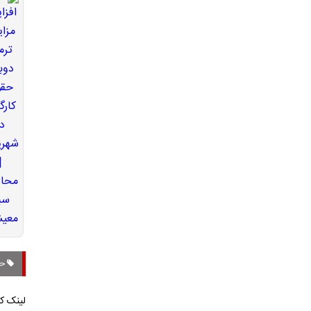
حق
لینک کو