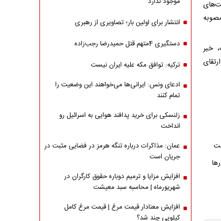
موجود ندارد
ت‌های
مصوبه
انتشار برای اولین بار؛ تصاویری از رهبری
دستگیری 4متهم قتل حمیدرضا رجب‌زاده
، خبر
رتقای
ترکیه: توافق مکه علیه ایران نیست
ادعای ونس: ایرانی‌ها می‌خواهند این وضعیت را
تمام کنند
زلنسکی برای خرید پدافند هوایی به اسرائیل رو
انداخت
عمان: مذاکرات درباره تنگه هرمز در فضایی مثبت در
جریان است
رها
افزایش مزایا و ترمیم دوباره حقوق کارگران در
شهریورماه | محاسبه سبد معیشت
افزایش معنادار قیمت مرغ | قیمت مرغ کامل
کیلویی چند شد؟