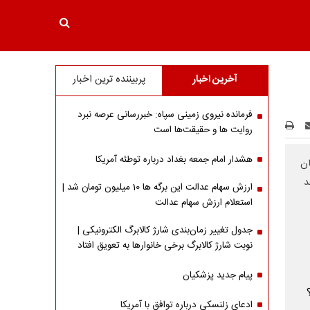
آخرین اخبار
پربیننده ترین اخبار
فرمانده نیروی زمینی سپاه: خبررسانی عرصه نبرد
روایت ها و حقیقت‌ها است
هشدار امام جمعه بغداد درباره توطئه آمریکا
ان
د
ارزش سهام عدالت این برگه ها 10 میلیون تومان شد |
استعلام ارزش سهام عدالت
جدول تغییر زمان‌بندی شارژ کالابرگ الکترونیکی |
نوبت شارژ کالابرگ برخی خانوارها به تعویق افتاد
پیام جدید پزشکیان
ادعای زلنسکی درباره توافق با آمریکا